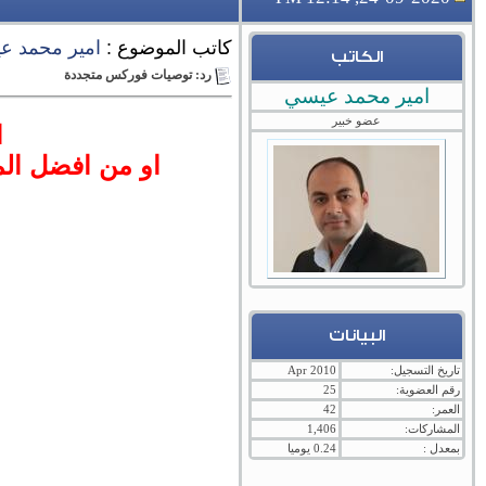
كاتب الموضوع :
امير محمد ع
الكاتب
رد: توصيات فوركس متجددة
امير محمد عيسي
عضو خبير
ا
او من افضل المستويات عند 78.45 و 8
البيانات
تاريخ التسجيل:
Apr 2010
رقم العضوية:
25
العمر:
42
المشاركات:
1,406
بمعدل :
0.24 يوميا