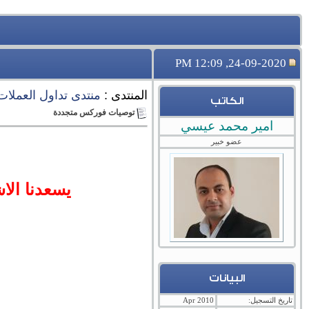
24-09-2020, 12:09 PM
المنتدى :
منتدى تداول العملات ال
الكاتب
توصيات فوركس متجددة
امير محمد عيسي
عضو خبير
يسعدنا ال
البيانات
تاريخ التسجيل:
Apr 2010