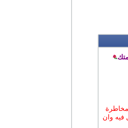
متك
مخاطرة
 فيه وان