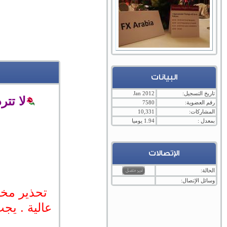
البيانات
تاريخ التسجيل:
Jan 2012
لا تت
رقم العضوية:
7580
المشاركات:
10,331
بمعدل :
1.94 يوميا
الإتصالات
الحالة:
وسائل الإتصال:
تحذير مخا
عالية . يجب