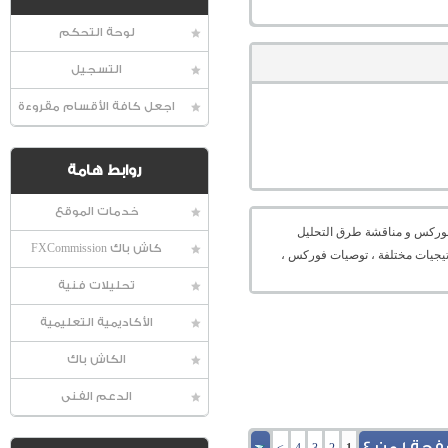
لوحة التحكم
التسجيل
اجعل كافة الأقسام مقروءة
روابط هامة
خدمات الموقع
عالمية الفوركس و مناقشة طرق التحليل
كاش باك FXCommission
راتيجيات مختلفة ، توصيات فوركس ،
تحليلات فنية
الأكاديمية التعليمية
الكاش باك
الدعم الفنى
ة 1 من 4