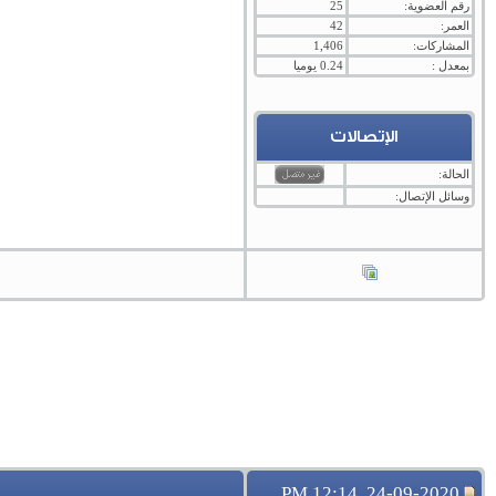
رقم العضوية:
25
العمر:
42
المشاركات:
1,406
بمعدل :
0.24 يوميا
الإتصالات
الحالة:
وسائل الإتصال:
24-09-2020, 12:14 PM