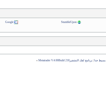
Google
StumbleUpon
سيط جدا
|
برنامج لفك التشفيرMetatrader V.4.00Build 218
»