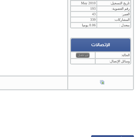
تاريخ التسجيل:
May 2010
رقم العضوية:
193
العمر:
43
المشاركات:
339
بمعدل :
0.06 يوميا
الإتصالات
الحالة:
وسائل الإتصال: