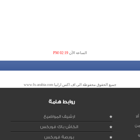
الساعة الآن
02:19 PM
جميع الحقوق محفوظة الى اف اكس ارابيا www.fx-arabia.com
روابط هامة
لا
ارشيف المواضيع
من
الكاش باك فوركس
و
بورصة فوركس