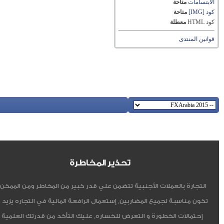
الابتسامات
متاحة
كود [IMG]
متاحة
كود HTML
معطلة
قوانين المنتدى
تحذير المخاطرة
التجارة بالعملات الأجنبية تتضمن علي قدر كبير من المخاطر ومن الممكن أ
تكون مناسبة لجميع المضاربين, إستعمال الرافعة المالية في التجاره يزيد 
إحتمالات الخطورة و التعرض للخساره, عليك التأكد من قدرتك العلمية 