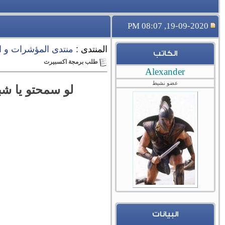
19-09-2020, 08:07 PM
المنتدى :
منتدى المؤشرات و ا
الكاتب
طلب برمجة اكسبيرت
Alexander
عضو نشيط
لو سمحتو يا شب
البيانات