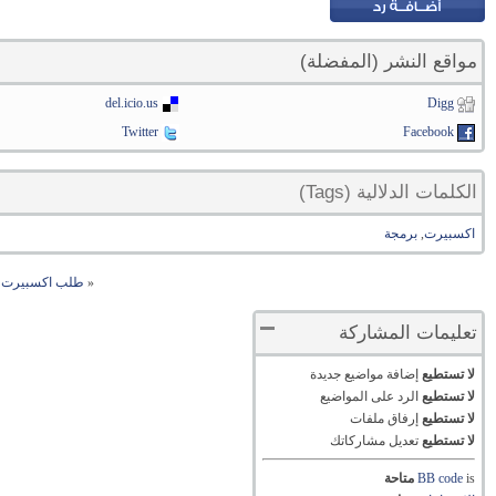
مواقع النشر (المفضلة)
del.icio.us
Digg
Twitter
Facebook
الكلمات الدلالية (Tags)
اكسبيرت
,
برمجة
«
طلب اكسبيرت ب
تعليمات المشاركة
لا تستطيع
إضافة مواضيع جديدة
لا تستطيع
الرد على المواضيع
لا تستطيع
إرفاق ملفات
لا تستطيع
تعديل مشاركاتك
is
BB code
متاحة