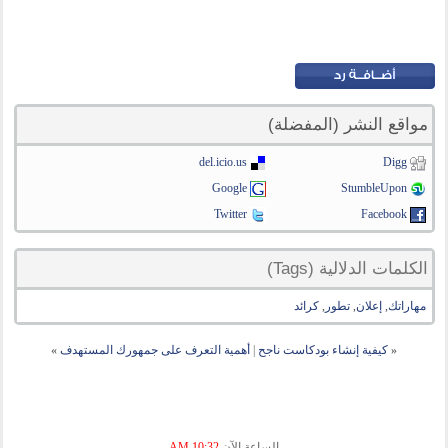
مواقع النشر (المفضلة)
del.icio.us
Digg
Google
StumbleUpon
Twitter
Facebook
الكلمات الدلالية (Tags)
مهاراتك
,
إعلان
,
تطور
,
كرائد
«
كيفية إنشاء بودكاست ناجح
|
أهمية التعرف على جمهورك المستهدف
»
الساعة الآن
10:32 AM