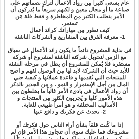
عام يسعى كثيراً مِن رواد الأعمال لترك بصماتهم على
صناعة ما أو مجال معين و لكنهم سريعاً ما يُدركون أن
الأمر يتطلب الكثير مِن المخاطرة و فقط قلة مَن
تستمر.
كيف تطور مِن مهاراتك كرائد أعمال
1- معرفة الفرق بين المشاريع و الشركات الناشئة
في بداية المشروع دائماً ما يكون رائد الأعمال في سباق
مع الزمن لتحويل شركته الناشئة لمشروع أو شركة
مستقرة فلا يُمكن للمشروع أن يظل في مرحلة النشئة
للأبد حيث أن الشركة لابد لها مِن الوصول لفهم و اضح
للمنتجات التي تُقدمها و قاعدة عملائها و كيفية جني
المال مِن أجل الإستمرار و النمو ، و مِن الجدير بالذكر
أن رواد الأعمال في باديء الأمر غالباً ما يخلطون بين
هذه الأمور كلها و يُجربون الكثير مِن المنتجات و
الأساليب المختلفة و هو أمراً طبيعي للغاية.
2- تحدث عن فكرتك و دافع عنها
إذا ما كُنت قلقاً بشأن أراء الناس حول فكرتك أو
مشروعك فما عليك سوى أن تتجاوز هذا الأمر فإن لم
تتمكن مِن إقناع المستهلكين فلن يشتروا منك شيئاً أو