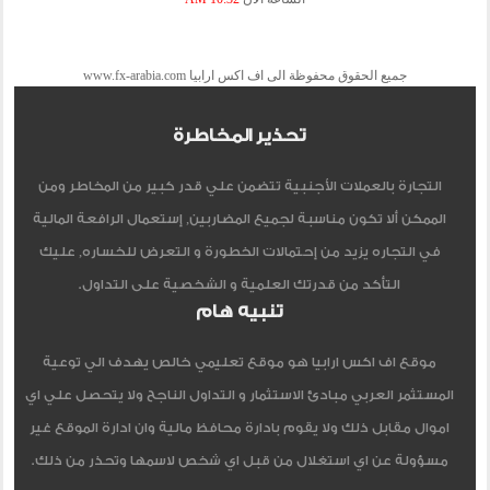
جميع الحقوق محفوظة الى اف اكس ارابيا www.fx-arabia.com
تحذير المخاطرة
التجارة بالعملات الأجنبية تتضمن علي قدر كبير من المخاطر ومن
الممكن ألا تكون مناسبة لجميع المضاربين, إستعمال الرافعة المالية
في التجاره يزيد من إحتمالات الخطورة و التعرض للخساره, عليك
التأكد من قدرتك العلمية و الشخصية على التداول.
تنبيه هام
موقع اف اكس ارابيا هو موقع تعليمي خالص يهدف الي توعية
المستثمر العربي مبادئ الاستثمار و التداول الناجح ولا يتحصل علي اي
اموال مقابل ذلك ولا يقوم بادارة محافظ مالية وان ادارة الموقع غير
مسؤولة عن اي استغلال من قبل اي شخص لاسمها وتحذر من ذلك.