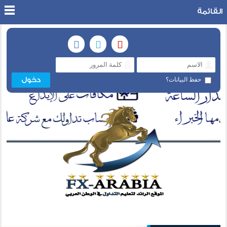
القائمة
حفظ البيانات؟