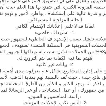
 الكثيرين يتفقون على أن التسويق قائم على على منهجيات
 حقيقة المرونة الكبيرة التي يتمتع بها هذا العلم حيث أ
ر و قدرة عالية على إستكشاف بواطن الأمور و توقع تق
الحالة المزاجية للمستهلكين.
لماذا قد لا تلقي إعلاناتك الإهتمام الكافي
1- استهداف خاطيء
لانية تفشل بسبب الإستهداف الخاطيء للجمهور حيث أن
مِن الحملات التسويقية في المملكة المتحدة تستهدف الجمهو
الترويج له ، في حين أن53% مِن الحملات تفشل بسبب استهدافها للجم
مُهتم بما فيه الكفاية بما يتم الترويج له.
2- بيانات غير كافية
ن على إدارة المشاريع بشكل عام يعرفون مدى أهمية ال
 نتائج جيدة ، حيث تُعد بالنسبة لهم بمثابة الذهب الأسو
 بالذكر أنه يوجد الكثير و الكثير مِن الطرق المختلفة لج
ِن جمهورك ، أو عمل استبيانات ، أو عبر الرسائلا لمباش
دراسة المنافسين و السوق.
3- الناس تكره الإعلانات المزعجة