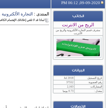
09-09-2020, 06:12 PM
المنتدى :
التجارة الألكترونية
الكاتب
لماذا قد لا تلقي إعلاناتك الإهتمام الكاف
الربح من الانترنت
مشرف قسم التجارة الألكترونية والربح من
الأنترنت
البيانات
تاريخ التسجيل:
Jul 2018
رقم العضوية:
37552
المشاركات:
2,163
بمعدل :
0.73 يوميا
الإتصالات