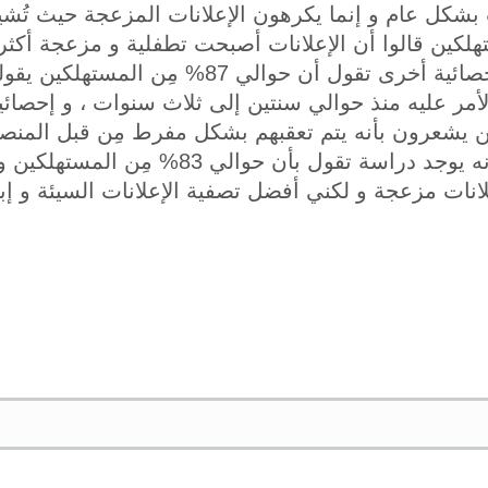
ت بشكل عام و إنما يكرهون الإعلانات المزعجة حيث تُشي
 المستهلكين قالوا أن الإعلانات أصبحت تطفلية و مزعجة أك
سنتين مِن الأن ، و إحصائية أخرى تقول أن حوالي 7
ن يشعرون بأنه يتم تعقبهم بشكل مفرط مِن قبل المنصات
لكن و مِن ناحية أخرى فإنه يوجد دراسة تقول ب
انات مزعجة و لكني أفضل تصفية الإعلانات السيئة و إبع