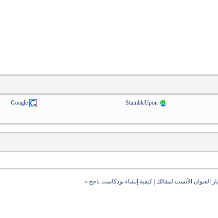
Google
StumbleUpon
ار العنوان الأنسب لمقالك
|
كيفية إنشاء بودكاست ناجح
»