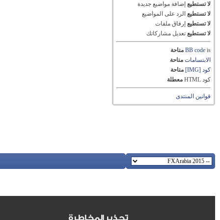
لا تستطيع
إضافة مواضيع جديدة
لا تستطيع
الرد على المواضيع
لا تستطيع
إرفاق ملفات
لا تستطيع
تعديل مشاركاتك
is
BB code
متاحة
الابتسامات
متاحة
كود [IMG]
متاحة
كود HTML
معطلة
قوانين المنتدى
تحذير المخاطرة