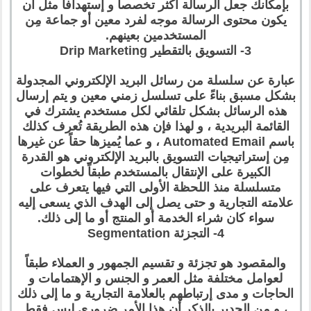
بإمكانك جعل الرسالة أكثر تخصصاً و إستهدافاً مثل أن
يكون محتوى الرسالة موجه لفرد معين أو جماعة مِن
المستخدمين بعينهم.
3- التسويق بالتقطير Drip Marketing
عبارة عن سلسلة من رسائل البريد الإلكتروني المجدولة
بشكل مسبق بناءً على تسلسل زمني معين و يتم إرسال
هذه الرسائل بشكل تلقائي لكل مستخدم يشترك في
القائمة البريدية ، و لهذا فإن هذه الطريقة تُعرف كذلك
باسم Automated Email ، و عما يُميزها حقاً عن غيرها
مِن إستراتيجيات التسويق بالبريد الإلكتروني هو القدرة
الكبيرة على الإنتقال بالمستخدم طبقاً لخطوات
متسلسلة منذ اللحظة الأولى التي فيها يتعرف على
علامته التجارية و حتى يصل إلى الهدف الذي يسعى إليه
سواء كان شراء الخدمة أو المنتج أو ما إلى ذلك.
4- التجزئة Segmentation
والمقصود هو تجزئة و تقسيم الجمهور و العملاء طبقاً
لعوامل مختلفة مثل العمر و الجنس و الإهتمامات و
الحاجات و مدى إرتباطهم بالعلامة التجارية و ما إلى ذلك
، و مِن الجدير بالذكر أن هذا الأمر ضروري ليس فقط