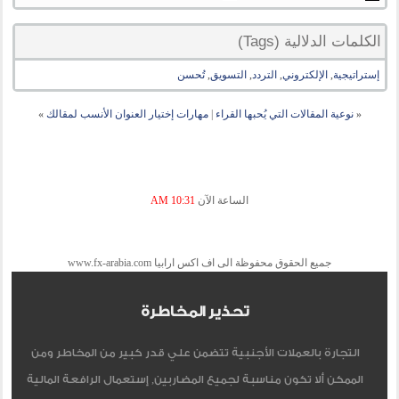
الكلمات الدلالية (Tags)
إستراتيجية
,
الإلكتروني
,
التردد
,
التسويق
,
تُحسن
«
نوعية المقالات التي يُحبها القراء
|
مهارات إختيار العنوان الأنسب لمقالك
»
الساعة الآن
10:31 AM
جميع الحقوق محفوظة الى اف اكس ارابيا www.fx-arabia.com
تحذير المخاطرة
التجارة بالعملات الأجنبية تتضمن علي قدر كبير من المخاطر ومن
الممكن ألا تكون مناسبة لجميع المضاربين, إستعمال الرافعة المالية