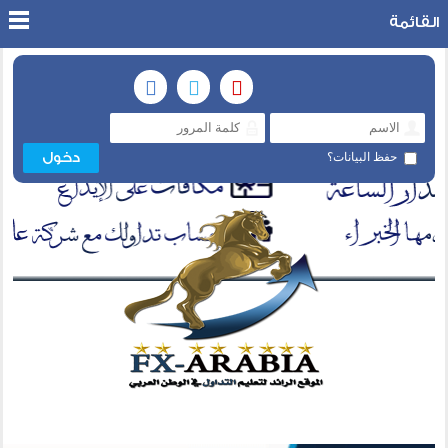
القائمة
حفظ البيانات؟