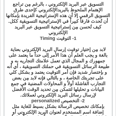
التسويق عبر البريد الإلكتروني ، بالرغم مِن تراجع
الإهتمام الملحوظ بالبريدالإلكتروني كإحدى طرق
التسويق الرقمي إلا أن هذه الإستراتيجية الفريدة بإمكانها
أن تُحدث فارقاً كبيراً في الإستراتيجية التسويقية ككل.
كيف تُحسن مِن إستراتيجية التسويق عبر البريد
الإلكتروني
1- التوقيت Timing
لابد مِن إختيار توقيت إرسال البريد الإلكتروني بعناية
بالغة و يجب العلم أن هذا الأمر إلى حداً ما يعتمد على
جمهورك و المجال الذي تعمل علامتك التجاريه به و
طبيعة الرسائل التسويقية في حملتك التسويقية ، أي أنه
و بإختصار شديد فإن أمر التوقيت يعتمد و بشكل كلي
على تجربتك الخاصة ، و بالتالي فإنه لابد مِن بعض
التجارب الفاشلة أولاً و المحاولات المضنية في جمع
البيانات و تحليلها لتتمكن مِن تحديد الوقت الأفضل
لإرسال رسائل البريد الإلكتروني لعملائك.
2- التخصيص personalized
بإمكانك تخصيص الرسالة بشكل بسيط للغاية مثل
إضافة اسم المستخدم لعنوان البريد الإلكتروني أو