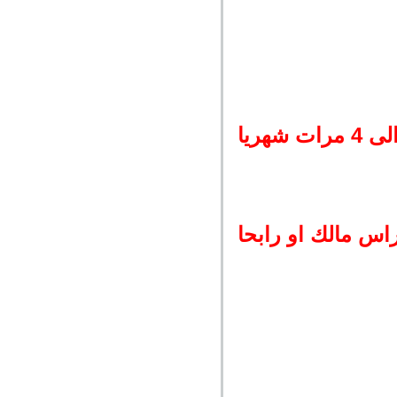
هريا
اس مالك او رابحا