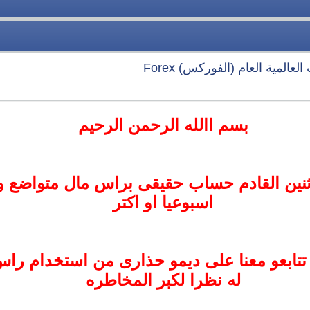
عالمية العام (الفوركس) Forex
بسم االله الرحمن الرحيم
ثنين القادم حساب حقيقى براس مال متواضع و
اسبوعيا او اكتر
اح 60% فيكو تتابعو معنا على ديمو حذارى من استخدام
له نظرا لكبر المخاطره