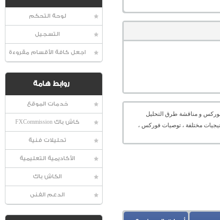
لوحة التحكم
التسجيل
اجعل كافة الأقسام مقروءة
روابط هامة
خدمات الموقع
عالمية الفوركس و مناقشة طرق التحليل
كاش باك FXCommission
راتيجيات مختلفة ، توصيات فوركس ،
تحليلات فنية
الأكاديمية التعليمية
الكاش باك
الدعم الفنى