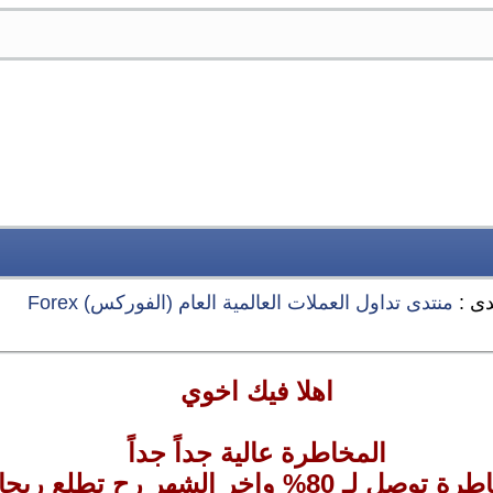
دى :
منتدى تداول العملات العالمية العام (الفوركس) Forex
اهلا فيك اخوي
المخاطرة عالية جداً جداً
ر رح تطلع ربحان او براس مالك ؟