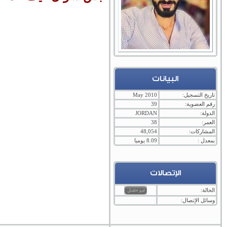
البيانات
تاريخ التسجيل:
May 2010
رقم العضوية:
39
الدولة:
JORDAN
العمر:
38
المشاركات:
48,054
بمعدل :
8.09 يوميا
الإتصالات
الحالة:
وسائل الإتصال: