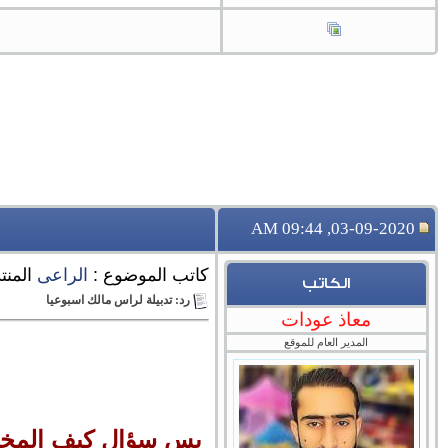
03-09-2020, 09:44 AM
كاتب الموضوع :
الراعى
المنت
الكاتب
رد: تدبيلة لراس مالك اسبوعيا
معاذ عودات
المدير العام للموقع
بس سؤال كيف المخاطرة توصل لـ 80% واخر الشه