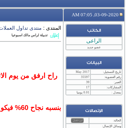
03-09-2020, 07:05 AM
المنتدى :
منتدى تداول العملات ال
الكاتب
تدبيلة لراس مالك اسبوعيا
الراعى
عضو جديد
البيانات
تاريخ التسجيل:
May 2017
راح ارفق من يوم الا
رقم العضوية:
35597
العمر:
39
المشاركات:
17
بمعدل :
0.01 يوميا
بنسبه نج
الإتصالات
الحالة:
وسائل الإتصال: