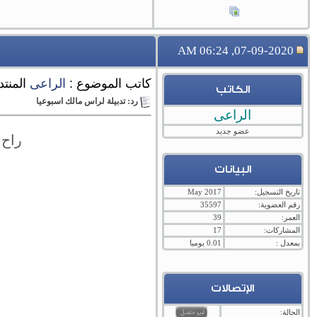
07-09-2020, 06:24 AM
كاتب الموضوع :
الراعى
المنت
الكاتب
رد: تدبيلة لراس مالك اسبوعيا
الراعى
عضو جديد
راح 
البيانات
تاريخ التسجيل:
May 2017
رقم العضوية:
35597
العمر:
39
المشاركات:
17
بمعدل :
0.01 يوميا
الإتصالات
الحالة: