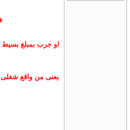
ف
او جرب بمبلغ بسيط جدا 
يعنى من واقع شغلى ع