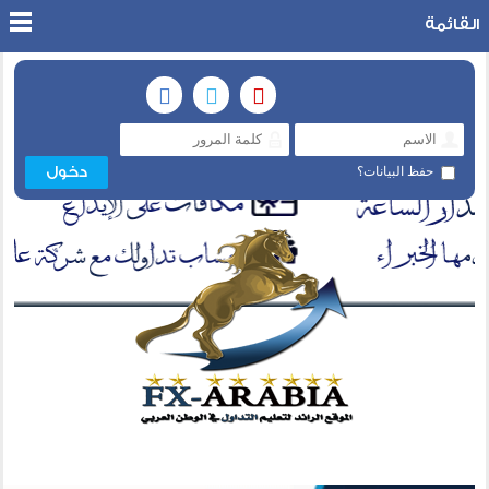
القائمة
حفظ البيانات؟