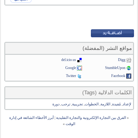
مواقع النشر (المفضلة)
del.icio.us
Digg
Google
StumbleUpon
Twitter
Facebook
الكلمات الدلالية (Tags)
لإعداد
,
مُفيدة
,
اللازمة
,
الخطوات
,
تجريبية
,
ترحب
,
دورة
«
الفرق بين التجارة الإلكترونية والتجارة التقليدية
|
أبرز الأخطاء الشائعة في إدارة
الوقت
»