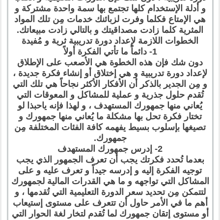
و أدلة الإستخدام كلها تجتمع بها سمة واحدة مشتركة و
هي الإمتاع فكلما وفرت لزبائنك خدمات مِن تلك المواد
المثرية كلما زادت مصداقيتك و بالتالي زادت مبيعاتك.
الخطوات اللازمة لإعداد دورة تدريبية ثرية و مُفيدة
1- دائماً ما تأتي الفكرة أولاً
دون شك فإن هذه الخطوة هي الأصعب على الإطلاق
لإعداد دورة تدريبية و هي إختلاق أو إنشاء فكرة جديدة ،
و مِن الجدير بالذكر أن الأفكار الأكثر نجاحاً هي تلك التي
تُقدم حلول جذرية و عملية للمشاكل و المعوقات التي
يُعاني منها جمهورك المستهدف ، و لهذا فإنه ياحبذا لو
تختار فكرة تحل بها مشكلة ما يُعاني منها جمهورك و
تصيغها بإسلوب بسيط يفهمه كافة الفئات المختلفة مِن
جمهورك.
2- إدرس جمهورك المستهدف
بعدما تُحدد فكرتك يجب أن تعرف الجمهور الذي يجب
توجيه الفكرة إليه و إدرسه جيداً و تعرف عليه و على
المشاكل التي تواجهه و ما هي القدرات المالية لجمهورك
لتتمكن مِن تحديد سعر الدورة التعليمية التي تُقدمها ، و
أهم ما في الأمر حاول أن تتعرف على مستوى إستيعاب
أو مستوى إتقان جمهورك لما تُقدم لتخار لغة الحوار التي