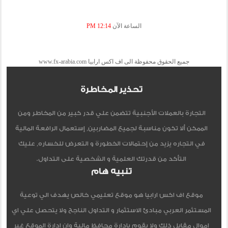
الساعة الآن
12:14 PM
جميع الحقوق محفوظة الى اف اكس ارابيا www.fx-arabia.com
تحذير المخاطرة
التجارة بالعملات الأجنبية تتضمن علي قدر كبير من المخاطر ومن
الممكن ألا تكون مناسبة لجميع المضاربين, إستعمال الرافعة المالية
في التجاره يزيد من إحتمالات الخطورة و التعرض للخساره, عليك
التأكد من قدرتك العلمية و الشخصية على التداول.
تنبيه هام
موقع اف اكس ارابيا هو موقع تعليمي خالص يهدف الي توعية
المستثمر العربي مبادئ الاستثمار و التداول الناجح ولا يتحصل علي اي
اموال مقابل ذلك ولا يقوم بادارة محافظ مالية وان ادارة الموقع غير