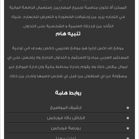
الممكن ألا تكون مناسبة لجميع المضاربين, إستعمال الرافعة المالية
في التجاره يزيد من إحتمالات الخطورة و التعرض للخساره, عليك
التأكد من قدرتك العلمية و الشخصية على التداول.
تنبيه هام
موقع اف اكس ارابيا هو موقع تعليمي خالص يهدف الي توعية
المستثمر العربي مبادئ الاستثمار و التداول الناجح ولا يتحصل علي اي
اموال مقابل ذلك ولا يقوم بادارة محافظ مالية وان ادارة الموقع غير
مسؤولة عن اي استغلال من قبل اي شخص لاسمها وتحذر من ذلك.
روابط هامة
ارشيف المواضيع
الكاش باك فوركس
بورصة فوركس
اعلن معنا