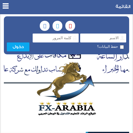
القائمة
حفظ البيانات؟