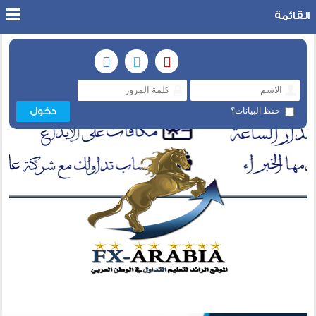
القائمة
حفظ البيانات؟