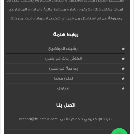
المستثمر العربي مبادئ الاستثمار و التداول الناجح ولا يتحصل علي اي
اموال مقابل ذلك ولا يقوم بادارة محافظ مالية وان ادارة الموقع غير
مسؤولة عن اي استغلال من قبل اي شخص لاسمها وتحذر من ذلك.
روابط هامة
ارشيف المواضيع
الكاش باك فوركس
بورصة فوركس
اعلن معنا
فتاوى
اتصل بنا
البريد الإلكتروني للدعم الفنى :
support@fx-arabia.com