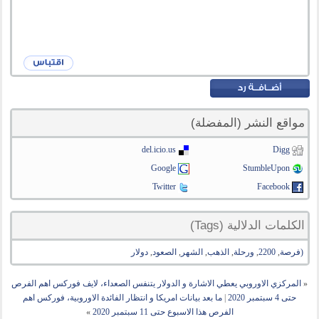
مواقع النشر (المفضلة)
del.icio.us
Digg
Google
StumbleUpon
Twitter
Facebook
الكلمات الدلالية (Tags)
(فرصة
,
2200
,
ورحلة
,
الذهب
,
الشهر
,
الصعود
,
دولار
«
المركزي الاوروبي يعطي الاشارة و الدولار يتنفس الصعداء، لايف فوركس اهم الفرص
حتى 4 سبتمبر 2020
|
ما بعد بيانات امريكا و انتظار الفائدة الاوروبية، فوركس اهم
الفرص هذا الاسبوع حتى 11 سبتمبر 2020
»