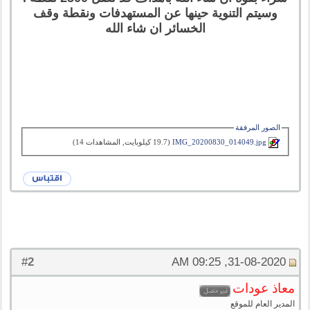
وسيتم التنوية حينها عن المستهدفات ونقطة وقف
الخسائر ان شاء الله
الصور المرفقة
IMG_20200830_014049.jpg‏
(19.7 كيلوبايت, المشاهدات 14)
2
#
31-08-2020, 09:25 AM
معاذ عودات
المدير العام للموقع