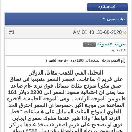
أدوات الموضوع
1
#
30-08-2020, 01:43 AM
مريم حسونة
عضو جديد
الذهب ورحلة الصعود الى 2200 دولار (فرصة الشهر )
التحليل الفني للذهب مقابل الدولار
على فريم 4 ساعات.. انحصر السعر متذبذبا فى نطاق
ضيق مكونا نموذج مثلث متماثل فوق ترند عام صاعد
مما يعنى ان احتمالية صعود السعر الى 2200 دولار 161
فايبو من الموجة الرابعة .. وهى الموجة الخامسة الاخيرة
الصاعدة من موجة اكبر .خصوصا ان السعر اخترق الحد
العلوي لنموذج المثلث المتماثل على 4 ساعات "خط
الترند الهابط" واذا ظهر عندها سلوك سعرى ايجابى
قوى او تصحيح على فريم اصغر فسنتخذ عندها مراكز
شراء بقوة ان شاء الله باهداف قد تصل 2500 نقطة .