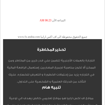
الساعة الآن
06:23 AM
جميع الحقوق محفوظة الى اف اكس ارابيا www.fx-arabia.com
تحذير المخاطرة
التجارة بالعملات الأجنبية تتضمن علي قدر كبير من المخاطر ومن
الممكن ألا تكون مناسبة لجميع المضاربين, إستعمال الرافعة المالية
في التجاره يزيد من إحتمالات الخطورة و التعرض للخساره, عليك
التأكد من قدرتك العلمية و الشخصية على التداول.
تنبيه هام
موقع اف اكس ارابيا هو موقع تعليمي خالص يهدف الي توعية