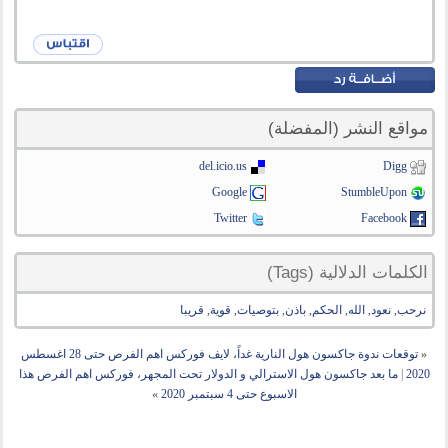
مواقع النشر (المفضلة)
del.icio.us
Digg
Google
StumbleUpon
Twitter
Facebook
الكلمات الدلالية (Tags)
نرحب
,
نعود
,
الله
,
الحكم
,
باذن
,
بتوصيات
,
قوية
,
قريبا
«
توقعات ندوة جاكسون هول النارية غداً، لايف فوركس اهم الفرص حتى 28 اغسطس
2020
|
ما بعد جاكسون هول الاسترالي و الدولار تحت المجهر، فوركس اهم الفرص هذا
الاسبوع حتى 4 سبتمبر 2020
»