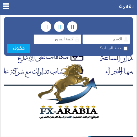
القائمة
حفظ البيانات؟