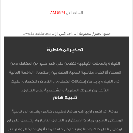
الساعة الآن
06:24 AM
جميع الحقوق محفوظة الى اف اكس ارابيا www.fx-arabia.com
تحذير المخاطرة
التجارة بالعملات الأجنبية تتضمن علي قدر كبير من المخاطر ومن
الممكن ألا تكون مناسبة لجميع المضاربين, إستعمال الرافعة المالية
في التجاره يزيد من إحتمالات الخطورة و التعرض للخساره, عليك
التأكد من قدرتك العلمية و الشخصية على التداول.
تنبيه هام
موقع اف اكس ارابيا هو موقع تعليمي خالص يهدف الي توعية
المستثمر العربي مبادئ الاستثمار و التداول الناجح ولا يتحصل علي اي
اموال مقابل ذلك ولا يقوم بادارة محافظ مالية وان ادارة الموقع غير