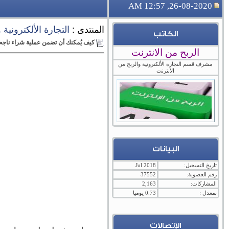
26-08-2020, 12:57 AM
المنتدى :
التجارة الألكترونية
الكاتب
كيف يُمكنك أن تضمن عملية شراء ناجح
الربح من الانترنت
مشرف قسم التجارة الألكترونية والربح من
الأنترنت
البيانات
تاريخ التسجيل:
Jul 2018
رقم العضوية:
37552
المشاركات:
2,163
بمعدل :
0.73 يوميا
الإتصالات