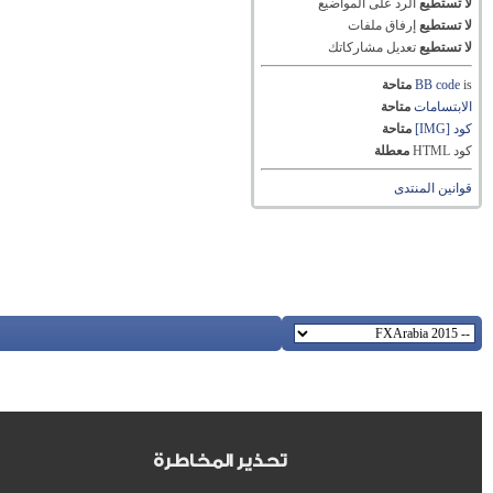
لا تستطيع
الرد على المواضيع
لا تستطيع
إرفاق ملفات
لا تستطيع
تعديل مشاركاتك
is
BB code
متاحة
الابتسامات
متاحة
كود [IMG]
متاحة
كود HTML
معطلة
قوانين المنتدى
تحذير المخاطرة