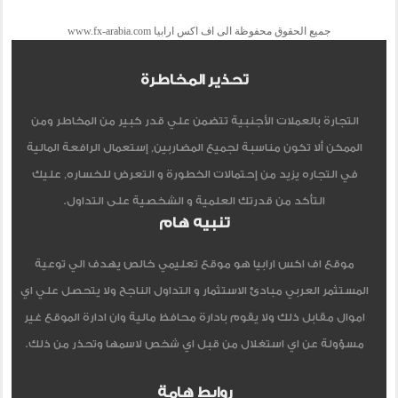
جميع الحقوق محفوظة الى اف اكس ارابيا www.fx-arabia.com
تحذير المخاطرة
التجارة بالعملات الأجنبية تتضمن علي قدر كبير من المخاطر ومن
الممكن ألا تكون مناسبة لجميع المضاربين, إستعمال الرافعة المالية
في التجاره يزيد من إحتمالات الخطورة و التعرض للخساره, عليك
التأكد من قدرتك العلمية و الشخصية على التداول.
تنبيه هام
موقع اف اكس ارابيا هو موقع تعليمي خالص يهدف الي توعية
المستثمر العربي مبادئ الاستثمار و التداول الناجح ولا يتحصل علي اي
اموال مقابل ذلك ولا يقوم بادارة محافظ مالية وان ادارة الموقع غير
مسؤولة عن اي استغلال من قبل اي شخص لاسمها وتحذر من ذلك.
روابط هامة