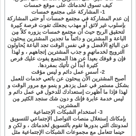
كيف تسوق لخدماتك على موقع خمسات
1- المشاركة على مجتمع خمسات
إن عدم المشاركة في مجتمع خمسات أو حتى المشاركة
بإسلوب غير لائق أو مهذب يجعلك تفوت فرصة كبيرة
لتحقيق الربح حيث أن مجتمع خمسات يزوره كلاً مِن
الباعة و المشترين و دائماً ما تجدين المشترين يبحثون
عن البائع الأفضل و في نفس الوقت تجد الباعة يُحاولون
الترويج لخدماتهم و جذب المشترين إتجاههم ، و لهذا
فإن و قوفك بعيداً عن هذا المجتمع يفوت عليك فرص
كثيرة أبداً لن تأتيك بمفردها.
2- أسس عمل دائم و ليس مؤقت
أصبح المشترين الأن يبحثون عن بائعي خدمات للعمل
بشكل مستمر في عمل يزدهر و ينمو مع مرور الوقت و
لهذا فإذا ما أظهرت إستعدادك للدخول في عمل دائم و
ليس خدمة عابرة فإنك و دون شك ستجد الكثير مِن
المشترين.
3- استخدام الشبكات الإجتماعية
بإمكانك إستغلال منصات التواصل الإجتماعي للتسويق
لمدونتك التي بدورها تقوم بالتسويق لخدماتك ، و لكن و
حينما تتعامل مع مجموعات الشبكات الإجتماعية مثل