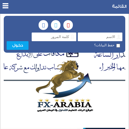
القائمة
حفظ البيانات؟