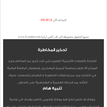
الساعة الآن
09:54 PM
جميع الحقوق محفوظة الى اف اكس ارابيا www.fx-arabia.com
تحذير المخاطرة
التجارة بالعملات الأجنبية تتضمن علي قدر كبير من المخاطر ومن
الممكن ألا تكون مناسبة لجميع المضاربين, إستعمال الرافعة المالية
في التجاره يزيد من إحتمالات الخطورة و التعرض للخساره, عليك
التأكد من قدرتك العلمية و الشخصية على التداول.
تنبيه هام
موقع اف اكس ارابيا هو موقع تعليمي خالص يهدف الي توعية
المستثمر العربي مبادئ الاستثمار و التداول الناجح ولا يتحصل علي اي