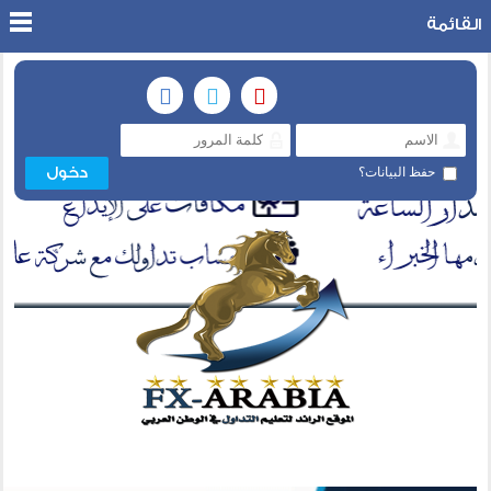
القائمة
حفظ البيانات؟