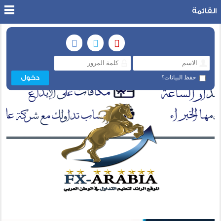
القائمة
حفظ البيانات؟