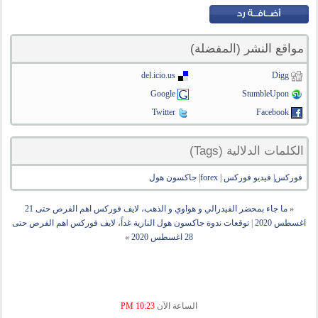
مواقع النشر (المفضلة)
del.icio.us
Digg
Google
StumbleUpon
Twitter
Facebook
الكلمات الدلالية (Tags)
فوركس| فيديو فوركس | forex| جاكسون هول
«
ما جاء بمحضر الفيدرالي و هواوي و الذهب، لايف فوركس اهم الفرص حتى 21
اغسطس 2020
|
توقعات ندوة جاكسون هول النارية غداً، لايف فوركس اهم الفرص حتى
28 اغسطس 2020
»
الساعة الآن
10:23 PM