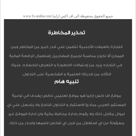
جميع الحقوق محفوظة الى اف اكس ارابيا www.fx-arabia.com
تحذير المخاطرة
التجارة بالعملات الأجنبية تتضمن علي قدر كبير من المخاطر ومن
الممكن ألا تكون مناسبة لجميع المضاربين, إستعمال الرافعة المالية
في التجاره يزيد من إحتمالات الخطورة و التعرض للخساره, عليك
التأكد من قدرتك العلمية و الشخصية على التداول.
تنبيه هام
موقع اف اكس ارابيا هو موقع تعليمي خالص يهدف الي توعية
المستثمر العربي مبادئ الاستثمار و التداول الناجح ولا يتحصل علي اي
اموال مقابل ذلك ولا يقوم بادارة محافظ مالية وان ادارة الموقع غير
مسؤولة عن اي استغلال من قبل اي شخص لاسمها وتحذر من ذلك.