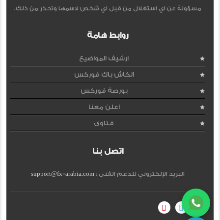
مسؤولة عن اي استغلال من قبل اي شخص لاسمها وتحذر من ذلك.
روابط هامة
ارشيف المواضيع
الكاش باك فوركس
بورصة فوركس
اعلن معنا
فتاوى
اتصل بنا
البريد الإلكتروني للدعم الفنى :
support@fx-arabia.com