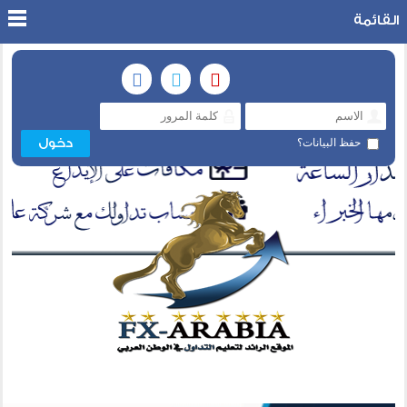
القائمة
حفظ البيانات؟