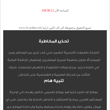
الساعة الآن
06:12 AM
جميع الحقوق محفوظة الى اف اكس ارابيا www.fx-arabia.com
تحذير المخاطرة
التجارة بالعملات الأجنبية تتضمن علي قدر كبير من المخاطر ومن
الممكن ألا تكون مناسبة لجميع المضاربين, إستعمال الرافعة المالية
في التجاره يزيد من إحتمالات الخطورة و التعرض للخساره, عليك
التأكد من قدرتك العلمية و الشخصية على التداول.
تنبيه هام
موقع اف اكس ارابيا هو موقع تعليمي خالص يهدف الي توعية
المستثمر العربي مبادئ الاستثمار و التداول الناجح ولا يتحصل علي اي
اموال مقابل ذلك ولا يقوم بادارة محافظ مالية وان ادارة الموقع غير