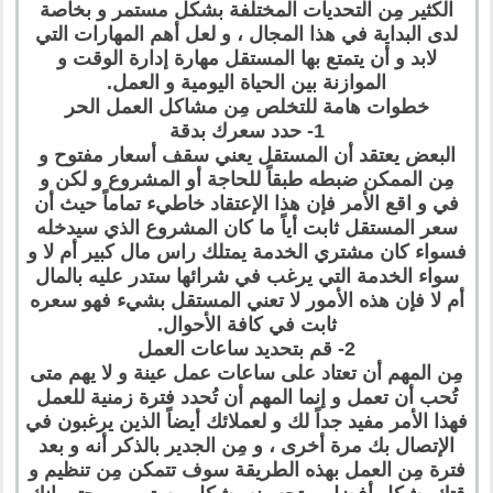
الكثير مِن التحديات المختلفة بشكل مستمر و بخاصة
لدى البداية في هذا المجال ، و لعل أهم المهارات التي
لابد و أن يتمتع بها المستقل مهارة إدارة الوقت و
الموازنة بين الحياة اليومية و العمل.
خطوات هامة للتخلص مِن مشاكل العمل الحر
1- حدد سعرك بدقة
البعض يعتقد أن المستقل يعني سقف أسعار مفتوح و
مِن الممكن ضبطه طبقاً للحاجة أو المشروع و لكن و
في و اقع الأمر فإن هذا الإعتقاد خاطيء تماماً حيث أن
سعر المستقل ثابت أياً ما كان المشروع الذي سيدخله
فسواء كان مشتري الخدمة يمتلك راس مال كبير أم لا و
سواء الخدمة التي يرغب في شرائها ستدر عليه بالمال
أم لا فإن هذه الأمور لا تعني المستقل بشيء فهو سعره
ثابت في كافة الأحوال.
2- قم بتحديد ساعات العمل
مِن المهم أن تعتاد على ساعات عمل عينة و لا يهم متى
تُحب أن تعمل و إنما المهم أن تُحدد فترة زمنية للعمل
فهذا الأمر مفيد جداً لك و لعملائك أيضاً الذين يرغبون في
الإتصال بك مرة أخرى ، و مِن الجدير بالذكر أنه و بعد
فترة مِن العمل بهذه الطريقة سوف تتمكن مِن تنظيم و