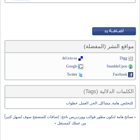
مواقع النشر (المفضلة)
del.icio.us
Digg
Google
StumbleUpon
Twitter
Facebook
الكلمات الدلالية (Tags)
للتخلص
,
هامة
,
مشاكل
,
الحر
,
العمل
,
خطوات
«
نصائح هامة لتكون مطور قوالب ووردبريس ناجح
|
إضافات للمتصفح سوف تُسهل كثيراً
مِن عملك كمستقل
»