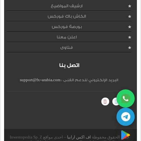
ارشيف المواضيع
الكاش باك فوركس
بورصة فوركس
اعلن معنا
فتاوى
اتصل بنا
البريد الإلكتروني للدعم الفنى :
support@fx-arabia.com
جميع الحقوق محفوظة
اف اكس ارابيا
– احدى مواقع Inwestopedia Sp. Z