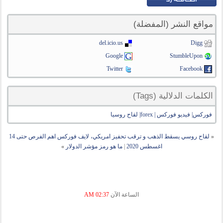
مواقع النشر (المفضلة)
del.icio.us
Digg
Google
StumbleUpon
Twitter
Facebook
الكلمات الدلالية (Tags)
فوركس| فيديو فوركس | forex| لقاح روسيا
«
لقاح روسي يسقط الذهب و ترقب تحفيز امريكي، لايف فوركس اهم الفرص حتى 14
اغسطس 2020
|
ما هو رمز مؤشر الدولار
»
الساعة الآن
02:37 AM