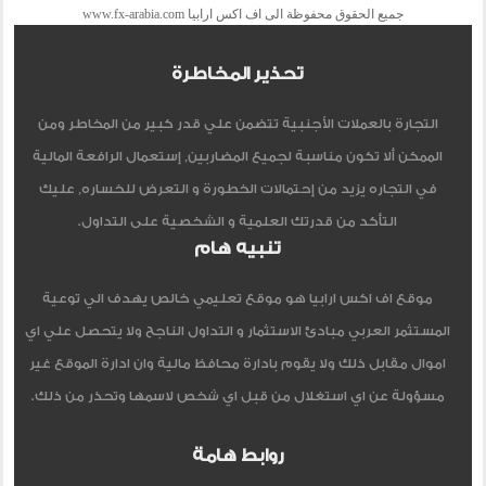
جميع الحقوق محفوظة الى اف اكس ارابيا www.fx-arabia.com
تحذير المخاطرة
التجارة بالعملات الأجنبية تتضمن علي قدر كبير من المخاطر ومن
الممكن ألا تكون مناسبة لجميع المضاربين, إستعمال الرافعة المالية
في التجاره يزيد من إحتمالات الخطورة و التعرض للخساره, عليك
التأكد من قدرتك العلمية و الشخصية على التداول.
تنبيه هام
موقع اف اكس ارابيا هو موقع تعليمي خالص يهدف الي توعية
المستثمر العربي مبادئ الاستثمار و التداول الناجح ولا يتحصل علي اي
اموال مقابل ذلك ولا يقوم بادارة محافظ مالية وان ادارة الموقع غير
مسؤولة عن اي استغلال من قبل اي شخص لاسمها وتحذر من ذلك.
روابط هامة