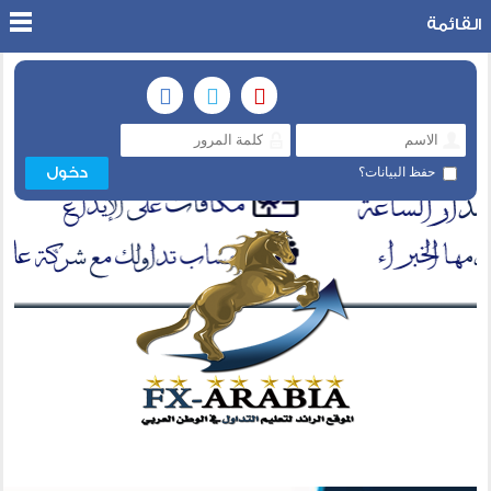
القائمة
حفظ البيانات؟