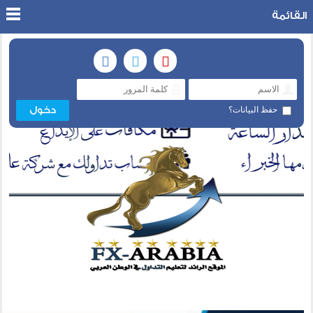
القائمة
حفظ البيانات؟