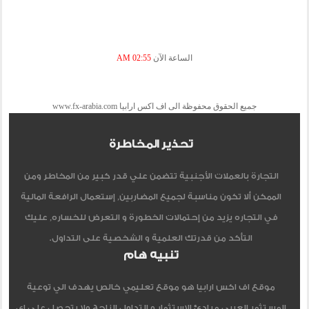
الساعة الآن
02:55 AM
جميع الحقوق محفوظة الى اف اكس ارابيا www.fx-arabia.com
تحذير المخاطرة
التجارة بالعملات الأجنبية تتضمن علي قدر كبير من المخاطر ومن
الممكن ألا تكون مناسبة لجميع المضاربين, إستعمال الرافعة المالية
في التجاره يزيد من إحتمالات الخطورة و التعرض للخساره, عليك
التأكد من قدرتك العلمية و الشخصية على التداول.
تنبيه هام
موقع اف اكس ارابيا هو موقع تعليمي خالص يهدف الي توعية
المستثمر العربي مبادئ الاستثمار و التداول الناجح ولا يتحصل علي اي