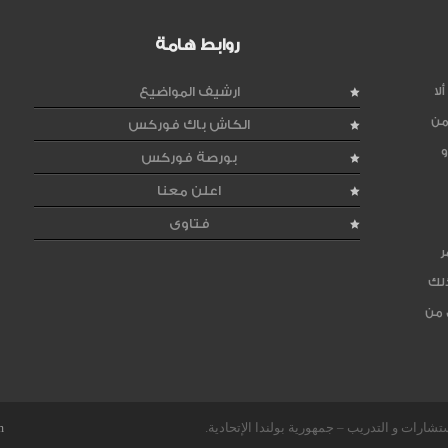
روابط هامة
لا
ارشيف المواضيع
من
الكاش باك فوركس
و
بورصة فوركس
اعلن معنا
فتاوى
ر
ذلك
 من
m