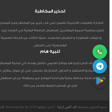
تحذير المخاطرة
التجارة بالعملات الأجنبية تتضمن علي قدر كبير من المخاطر ومن الممكن أ
تكون مناسبة لجميع المضاربين, إستعمال الرافعة المالية في التجاره يزيد 
إحتمالات الخطورة و التعرض للخساره, عليك التأكد من قدرتك العلمية 
الشخصية على التداول.
تنبيه هام
موقع اف اكس ارابيا هو موقع تعليمي خالص يهدف الي توعية المستثم
العربي مبادئ الاستثمار و التداول الناجح ولا يتحصل علي اي اموال مقابل 
ولا يقوم بادارة محافظ مالية وان ادارة الموقع غير مسؤولة عن اي استغلال
قبل اي شخص لاسمها وتحذر من ذلك.
جميع الحقوق محفوظة
اف اكس ارابيا
– احدى مواقع Inwestopedia Sp. Z O.O. للاستشارات و التدريب – جمهورية بولندا الإتحادية.