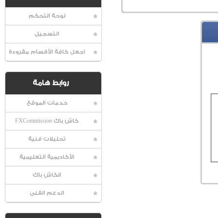
لوحة التحكم
التسجيل
اجعل كافة الأقسام مقروءة
روابط هامة
خدمات الموقع
كاش باك FXCommission
تحليلات فنية
الأكاديمية التعليمية
الكاش باك
الدعم الفنى