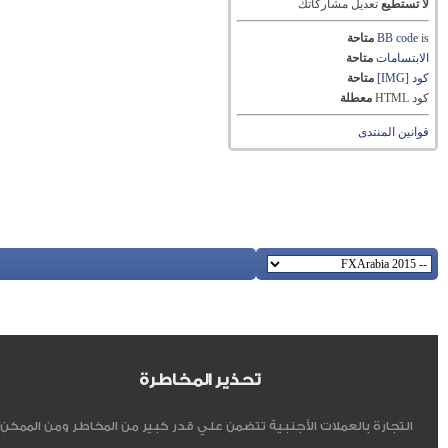
لا تستطيع
تعديل مشاركاتك
is
BB code
متاحة
الابتسامات
متاحة
كود [IMG]
متاحة
كود HTML
معطلة
قوانين المنتدى
تحذير المخاطرة
التجارة بالعملات الأجنبية تتضمن علي قدر كبير من المخاطر ومن الممكن أ