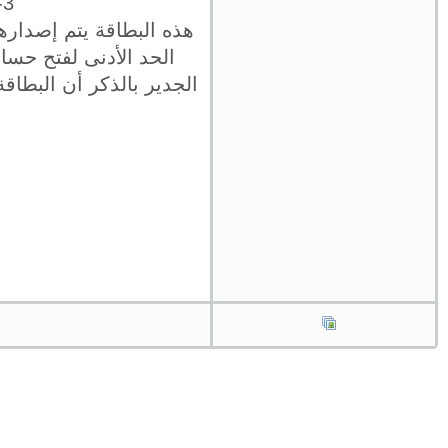
3- بنك مصر – بطاقة الخصم الفوري (فيزا – ماستر كارد)
هذه البطاقة يتم إصداره
الجدير بالذكر أن البطا