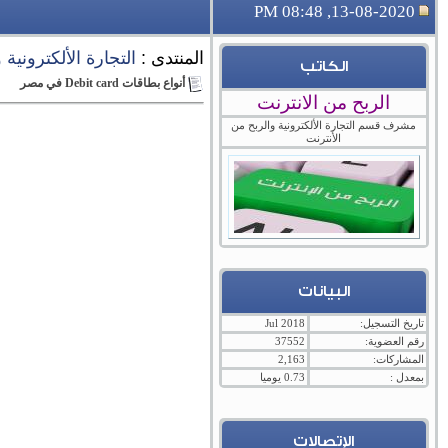
13-08-2020, 08:48 PM
المنتدى :
التجارة الألكترونية
الكاتب
أنواع بطاقات Debit card في مصر
الربح من الانترنت
مشرف قسم التجارة الألكترونية والربح من
الأنترنت
البيانات
تاريخ التسجيل:
Jul 2018
رقم العضوية:
37552
المشاركات:
2,163
بمعدل :
0.73 يوميا
الإتصالات