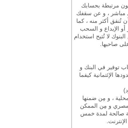
قة تكون مرتبطة بحسابك
ل مباشر ، و عن سقفك
تُنفق أكثر منه ، كما
 أو الإيداع و السحب
عض البنوك لا تُتيح استخدام
لى صاحبها.
كن فتح حساب توفير في البنك و
ها الإئتمانية كيفما
حلية ، و مِن ضمنها
 ، و عن الحد الأدنى لفتح حساب توفير فهو 1000 جنية مصري و مِن الممكن
اقة صالحة لمدة خمس
لإنترنت.