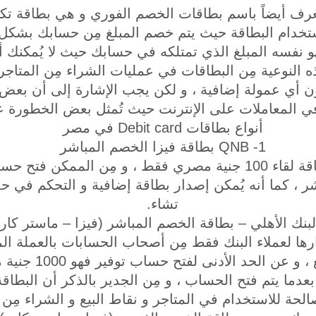
قات Debit card تُعرف أيضاً باسم بطاقات الخصم الفوري و هي بطا
استخدام البطاقة حيث يتم خصم المبلغ مِن حسابك بشك
و نفسه المبلغ الذي تمتلكه في حسابك حيث لا يُمكنك أن 
ه النوعية مِن البطاقات في عمليات الشراء مِن المتاجر
دي بماكينات ATM دون أي عمولة إضافية ، و لكن يجب الإشارة إلى أن ب
ي المعاملات على الإنترنت حيث تُمثل بعض الخطورة ع
أنواع بطاقات Debit card في مصر
1- QNB بطاقة فيزا الخصم المباشر
يتم استخراج هذه البطاقة لقاء 100 جنية مصري فقط ، و مِن المم
 كما أنه يُمكن إصدار بطاقة إضافية و التحكم في حدود
تشاء.
رها لعملاء البنك فقط مِن أصحاب الحسابات بالعملة الم
حسابات التوفير بالطبع
بعدما يتم فتح الحساب ، و مِن الجدير بالذكر أن البط
حة للاستخدام في المتاجر و نقاط البيع و الشراء مِن ا