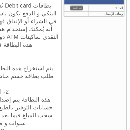
بطا
الحالة:
البنكي و الدفع يكون ب
وسائل الإتصال:
في الشراء أو الإنفاق فه
أنه يُمكنك إستخدام هذ
النق
هذه البطاقة ف
طلب بطاقة خسم مباشر ،
2- البنك الأهلي – بطاقة الخصم المباشر (فيزا – ماستر كارد)
هذه البطاقة يتم إصدا
سحب المبلغ فيما بعد 
سنوات و صال