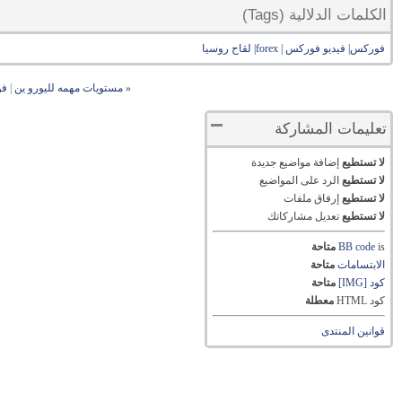
الكلمات الدلالية (Tags)
فوركس| فيديو فوركس | forex| لقاح روسيا
«
مستويات مهمه لليورو ين
|
فو
تعليمات المشاركة
لا تستطيع
إضافة مواضيع جديدة
لا تستطيع
الرد على المواضيع
لا تستطيع
إرفاق ملفات
لا تستطيع
تعديل مشاركاتك
is
BB code
متاحة
الابتسامات
متاحة
كود [IMG]
متاحة
كود HTML
معطلة
قوانين المنتدى