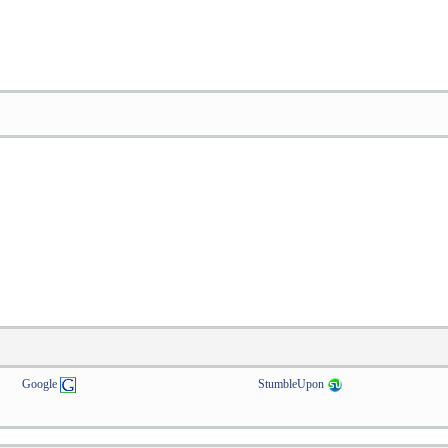
Google
StumbleUpon