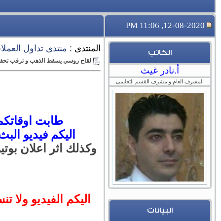
12-08-2020, 11:06 PM
المنتدى :
منتدى تداول العملات 
الكاتب
لقاح روسي يسقط الذهب و ترقب تحفيز امري
أ.نادر غيث
المشرف العام و مشرف القسم التعليمى
طابت اوقاتكم 
اليكم فيديو البث
وكذلك اثر اعلان بوت
اليكم الفيديو ولا تن
البيانات