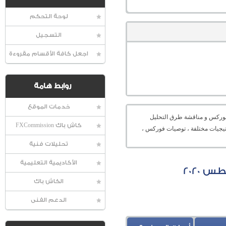
لوحة التحكم
التسجيل
اجعل كافة الأقسام مقروءة
روابط هامة
خدمات الموقع
عالمية الفوركس و مناقشة طرق التحليل
كاش باك FXCommission
راتيجيات مختلفة ، توصيات فوركس ،
تحليلات فنية
الأكاديمية التعليمية
الكاش باك
الدعم الفنى