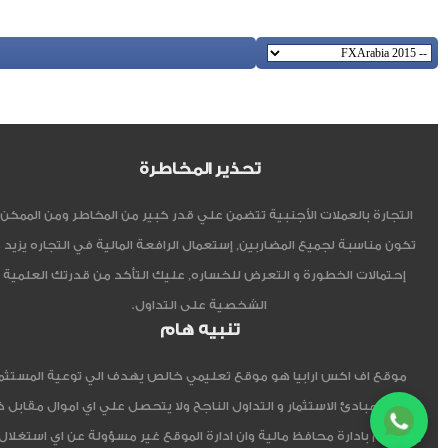
تحذير المخاطرة
التجارة بالعملات الأجنبية تتضمن علي قدر كبير من المخاطر ومن الممكن أ
تكون مناسبة لجميع المضاربين, إستعمال الرافعة المالية في التجاره يزيد 
إحتمالات الخطورة و التعرض للخساره, عليك التأكد من قدرتك العلمية 
الشخصية على التداول.
تنبيه هام
موقع اف اكس ارابيا هو موقع تعليمي خالص يهدف الي توعية المستثم
العربي مبادئ الاستثمار و التداول الناجح ولا يتحصل علي اي اموال مقابل 
ولا يقوم بادارة محافظ مالية وان ادارة الموقع غير مسؤولة عن اي استغلال