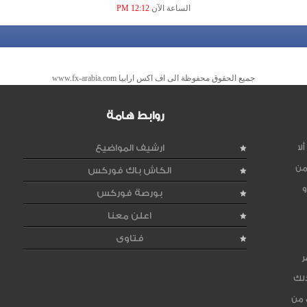
الساعة الآن
12:12 PM
جميع الحقوق محفوظة الى اف اكس ارابيا www.fx-arabia.com
روابط هامة
لا
ارشيف المواضيع
من
الكاش باك فوركس
و
بورصة فوركس
اعلن معنا
فتاوى
ر
ذلك
 من