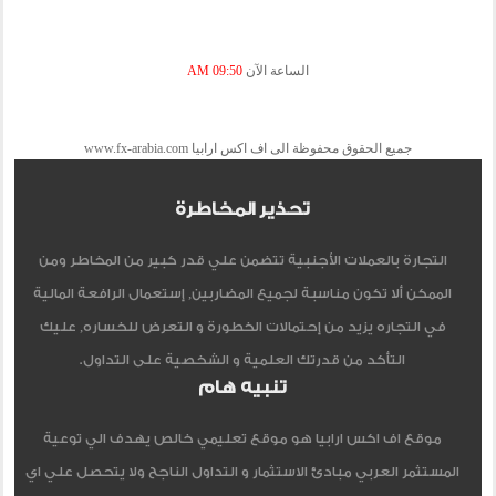
الساعة الآن
09:50 AM
جميع الحقوق محفوظة الى اف اكس ارابيا www.fx-arabia.com
تحذير المخاطرة
التجارة بالعملات الأجنبية تتضمن علي قدر كبير من المخاطر ومن
الممكن ألا تكون مناسبة لجميع المضاربين, إستعمال الرافعة المالية
في التجاره يزيد من إحتمالات الخطورة و التعرض للخساره, عليك
التأكد من قدرتك العلمية و الشخصية على التداول.
تنبيه هام
موقع اف اكس ارابيا هو موقع تعليمي خالص يهدف الي توعية
المستثمر العربي مبادئ الاستثمار و التداول الناجح ولا يتحصل علي اي