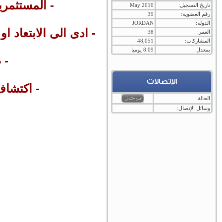
- المستثمري
تاريخ التسجيل:
May 2010
رقم العضوية:
39
الدولة:
JORDAN
- ادى الى الابتعاد ا
العمر:
38
المشاركات:
48,051
بمعدل :
8.09 يوميا
- 
الإتصالات
- اكتشاف
الحالة:
وسائل الإتصال: