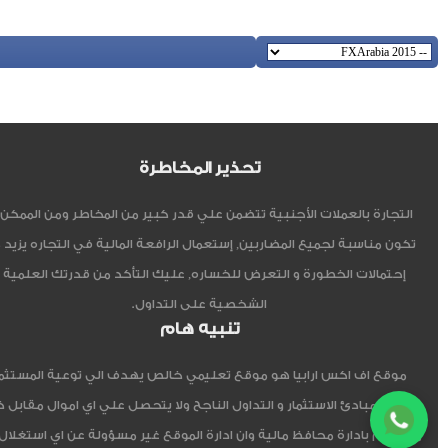
تحذير المخاطرة
التجارة بالعملات الأجنبية تتضمن علي قدر كبير من المخاطر ومن الممكن أ
تكون مناسبة لجميع المضاربين, إستعمال الرافعة المالية في التجاره يزيد 
إحتمالات الخطورة و التعرض للخساره, عليك التأكد من قدرتك العلمية 
الشخصية على التداول.
تنبيه هام
موقع اف اكس ارابيا هو موقع تعليمي خالص يهدف الي توعية المستثم
العربي مبادئ الاستثمار و التداول الناجح ولا يتحصل علي اي اموال مقابل 
ولا يقوم بادارة محافظ مالية وان ادارة الموقع غير مسؤولة عن اي استغلال