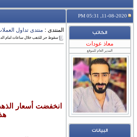
11-08-2020, 05:31 PM
المنتدى :
منتدى تداول العملات ا
الكاتب
سقوط حر للذهب خلال ساعات امام الدو
معاذ عودات
المدير العام للموقع
انخفضت أسعار الذهب ب
هذ
البيانات