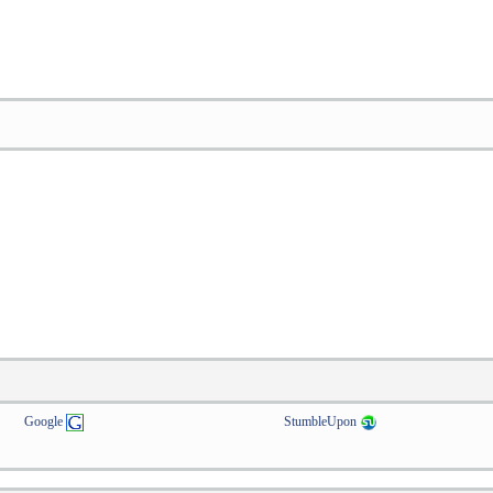
Google
StumbleUpon