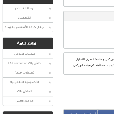
لوحة التحكم
التسجيل
اجعل كافة الأقسام مقروءة
روابط هامة
خدمات الموقع
عالمية الفوركس و مناقشة طرق التحليل
كاش باك FXCommission
راتيجيات مختلفة ، توصيات فوركس ،
تحليلات فنية
الأكاديمية التعليمية
الكاش باك
الدعم الفنى