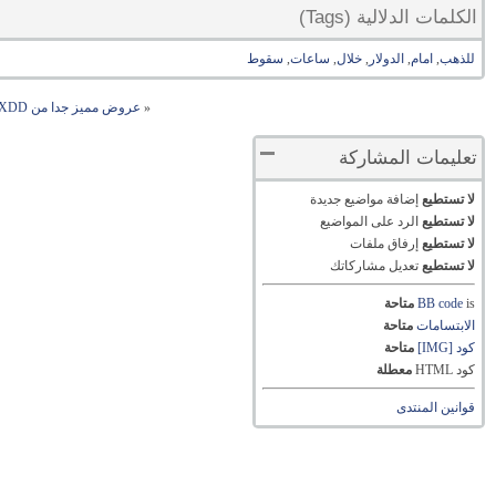
الكلمات الدلالية (Tags)
للذهب
,
امام
,
الدولار
,
خلال
,
ساعات
,
سقوط
«
عروض مميز جدا من FXDD لعيد الاضحى المبارك
تعليمات المشاركة
لا تستطيع
إضافة مواضيع جديدة
لا تستطيع
الرد على المواضيع
لا تستطيع
إرفاق ملفات
لا تستطيع
تعديل مشاركاتك
is
BB code
متاحة
الابتسامات
متاحة
كود [IMG]
متاحة
كود HTML
معطلة
قوانين المنتدى