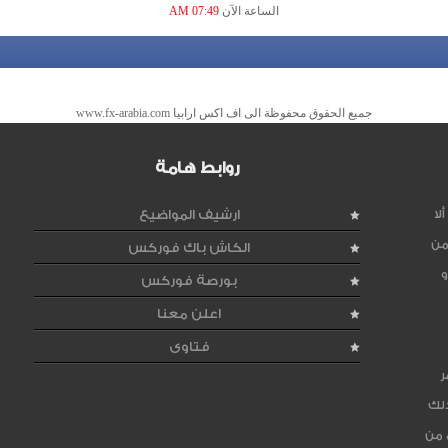
الساعة الآن
07:49 AM
جميع الحقوق محفوظة الى اف اكس ارابيا www.fx-arabia.com
روابط هامة
لا
ارشيف المواضيع
من
الكاش باك فوركس
و
بورصة فوركس
اعلن معنا
فتاوى
ر
ذلك
 من