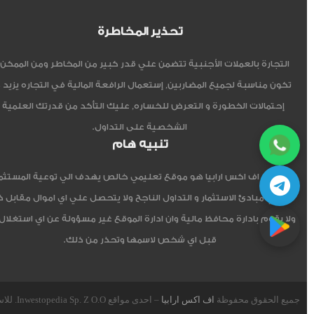
تحذير المخاطرة
التجارة بالعملات الأجنبية تتضمن علي قدر كبير من المخاطر ومن الممكن أ
تكون مناسبة لجميع المضاربين, إستعمال الرافعة المالية في التجاره يزيد 
إحتمالات الخطورة و التعرض للخساره, عليك التأكد من قدرتك العلمية 
الشخصية على التداول.
تنبيه هام
موقع اف اكس ارابيا هو موقع تعليمي خالص يهدف الي توعية المستثم
العربي مبادئ الاستثمار و التداول الناجح ولا يتحصل علي اي اموال مقابل 
ولا يقوم بادارة محافظ مالية وان ادارة الموقع غير مسؤولة عن اي استغلال
قبل اي شخص لاسمها وتحذر من ذلك.
جميع الحقوق محفوظة
اف اكس ارابيا
– احدى مواقع Inwestopedia Sp. Z O.O. للاستشارات و التدريب – جمهورية بولندا الإتحادية.