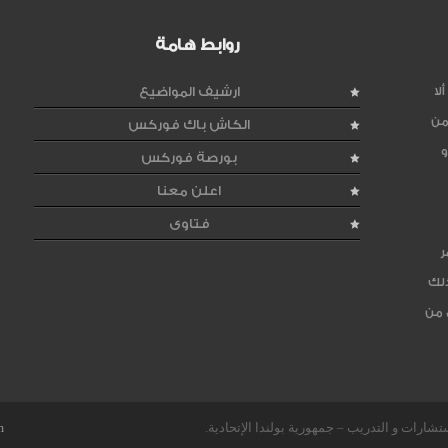
روابط هامة
لا
ارشيف المواضيع
من
الكاش باك فوركس
و
بورصة فوركس
اعلن معنا
فتاوى
ر
ذلك
 من
m