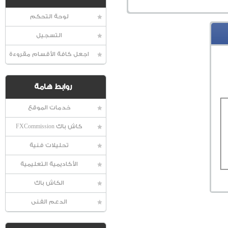
لوحة التحكم
التسجيل
اجعل كافة الأقسام مقروءة
روابط هامة
خدمات الموقع
كاش باك FXCommission
تحليلات فنية
الأكاديمية التعليمية
الكاش باك
الدعم الفنى