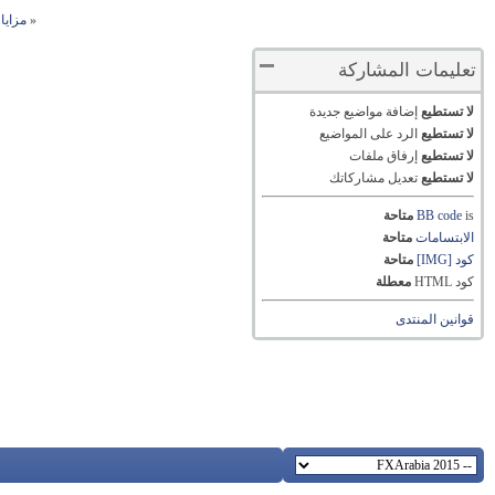
«
مزايا 
تعليمات المشاركة
لا تستطيع
إضافة مواضيع جديدة
لا تستطيع
الرد على المواضيع
لا تستطيع
إرفاق ملفات
لا تستطيع
تعديل مشاركاتك
is
BB code
متاحة
الابتسامات
متاحة
كود [IMG]
متاحة
كود HTML
معطلة
قوانين المنتدى