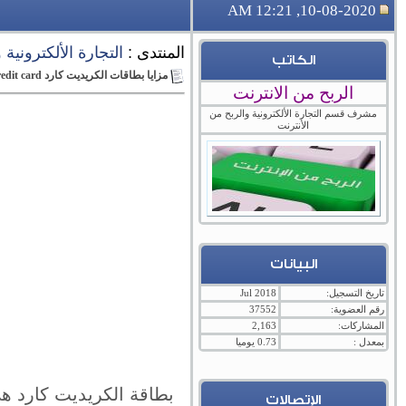
10-08-2020, 12:21 AM
المنتدى :
التجارة الألكترونية
الكاتب
مزايا بطاقات الكريديت كارد Credit card في الأردن
الربح من الانترنت
مشرف قسم التجارة الألكترونية والربح من
الأنترنت
البيانات
تاريخ التسجيل:
Jul 2018
رقم العضوية:
37552
المشاركات:
2,163
بمعدل :
0.73 يوميا
بطاقة الكريديت كارد هي 
الإتصالات