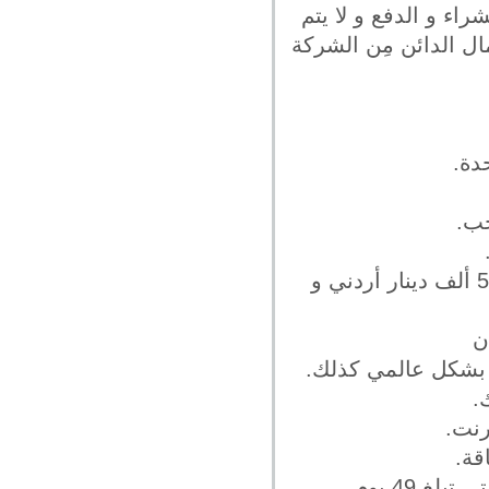
راء و الدفع و لا يتم
ل الدائن مِن الشركة
5- هنالك نوعين مِن البطاقة إحداهما هي الذهبية و الحد الأدنى لسقفها هو 500 ألف دينار أردني و
ن