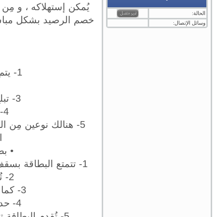
يُمكن إستهلاكه ، و مِن
الحالة:
خصم الرصيد بشكل مباشر 
وسائل الإتصال:
1- يتم إصدار البطاقة لأول سنتين بنفس مصاريف السنة الواحدة.
3- تبلغ فترة الفائدة فقط واحد و خمسين يوم مِن تاريخ السحب.
4- مِن الممكن إستخدام البطاقة في الشراء عبر الإنترنت.
ا
• بط
1- تتمتع البطاقة بسقف ائتماني مرن و مقبول ليس فقط بشكل محلي و إنما بشكل عالمي كذلك.
2- تُتيح البطاقة إمكانية الإستفادة مِن برنامج خوصمات البنك.
3- كما تُتيح إمكانية الإطلاع على كافة حركات حسابك عبر الإنترنت.
4- حد سحب المشتريات مفتوح إلا أنه يتوافق مع سقف البطاقة.
5- تُقدم البطاقة تسهيلات إئتمانية ممتازة دون فوائد و على المشتريات التي تبلغ 49 يوم.