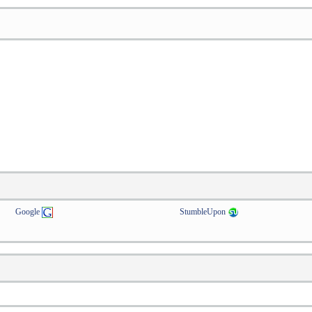
Google
StumbleUpon