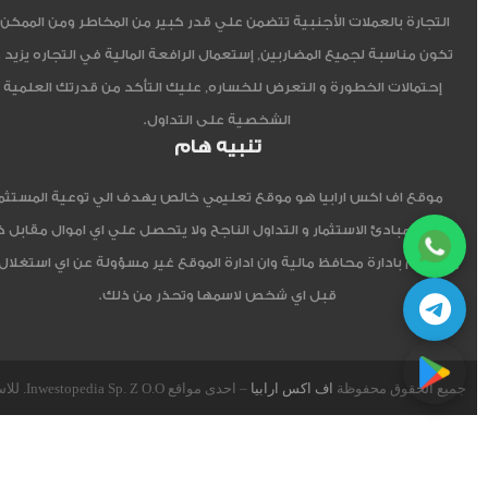
التجارة بالعملات الأجنبية تتضمن علي قدر كبير من المخاطر ومن الممكن أ
تكون مناسبة لجميع المضاربين, إستعمال الرافعة المالية في التجاره يزيد 
إحتمالات الخطورة و التعرض للخساره, عليك التأكد من قدرتك العلمية 
الشخصية على التداول.
تنبيه هام
موقع اف اكس ارابيا هو موقع تعليمي خالص يهدف الي توعية المستثم
العربي مبادئ الاستثمار و التداول الناجح ولا يتحصل علي اي اموال مقابل 
ولا يقوم بادارة محافظ مالية وان ادارة الموقع غير مسؤولة عن اي استغلال
قبل اي شخص لاسمها وتحذر من ذلك.
جميع الحقوق محفوظة
اف اكس ارابيا
– احدى مواقع Inwestopedia Sp. Z O.O. للاستشارات و التدريب – جمهورية بولندا الإتحادية.