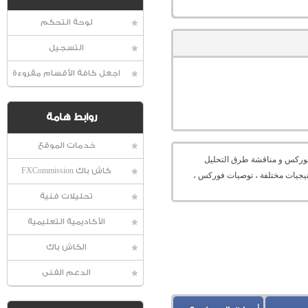
لوحة التحكم
التسجيل
اجعل كافة الأقسام مقروءة
روابط هامة
خدمات الموقع
عالمية الفوركس و مناقشة طرق التحليل
كاش باك FXCommission
راتيجيات مختلفة ، توصيات فوركس ،
تحليلات فنية
الأكاديمية التعليمية
الكاش باك
الدعم الفنى