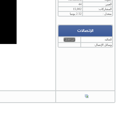
العمر:
44
المشاركات:
15,002
بمعدل :
2.52 يوميا
الإتصالات
الحالة:
وسائل الإتصال: