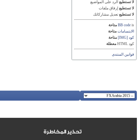
لا تستطيع
الرد على المواضيع
لا تستطيع
إرفاق ملفات
لا تستطيع
تعديل مشاركاتك
is
BB code
متاحة
الابتسامات
متاحة
كود [IMG]
متاحة
كود HTML
معطلة
قوانين المنتدى
تحذير المخاطرة