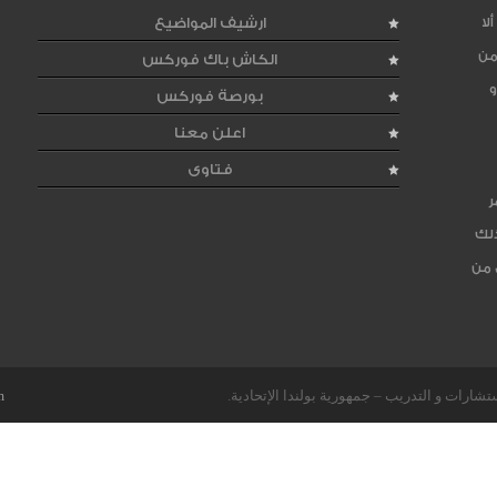
لا
ارشيف المواضيع
من
الكاش باك فوركس
و
بورصة فوركس
اعلن معنا
فتاوى
ر
ذلك
 من
m