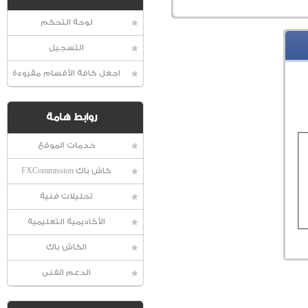
لوحة التحكم
التسجيل
اجعل كافة الأقسام مقروءة
روابط هامة
خدمات الموقع
كاش باك FXCommission
تحليلات فنية
الأكاديمية التعليمية
الكاش باك
الدعم الفنى