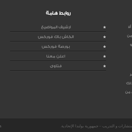
روابط هامة
لا
ارشيف المواضيع
من
الكاش باك فوركس
و
بورصة فوركس
اعلن معنا
فتاوى
ر
ذلك
 من
m