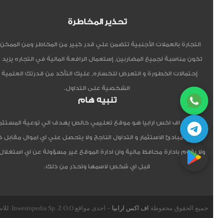
تحذير المخاطرة
التجارة بالعملات الأجنبية تتضمن علي قدر كبير من المخاطر ومن الممكن أ
تكون مناسبة لجميع المضاربين, إستعمال الرافعة المالية في التجاره يزيد 
إحتمالات الخطورة و التعرض للخساره, عليك التأكد من قدرتك العلمية 
الشخصية على التداول.
تنبيه هام
موقع اف اكس ارابيا هو موقع تعليمي خالص يهدف الي توعية المستثم
العربي مبادئ الاستثمار و التداول الناجح ولا يتحصل علي اي اموال مقابل 
ولا يقوم بادارة محافظ مالية وان ادارة الموقع غير مسؤولة عن اي استغلال
قبل اي شخص لاسمها وتحذر من ذلك.
جميع الحقوق محفوظة
اف اكس ارابيا
– احدى مواقع Inwestopedia Sp. Z O.O. للاستشارات و التدريب – جمهورية بولندا الإتحادية.