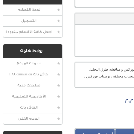
لوحة التحكم
التسجيل
اجعل كافة الأقسام مقروءة
روابط هامة
خدمات الموقع
عالمية الفوركس و مناقشة طرق التحليل
كاش باك FXCommission
راتيجيات مختلفة ، توصيات فوركس ،
تحليلات فنية
الأكاديمية التعليمية
الكاش باك
الدعم الفنى