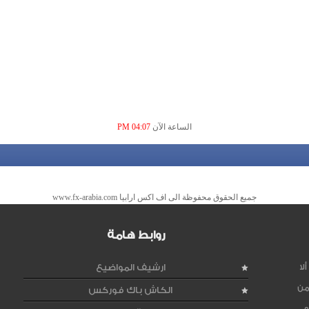
الساعة الآن
04:07 PM
جميع الحقوق محفوظة الى اف اكس ارابيا www.fx-arabia.com
روابط هامة
لا
ارشيف المواضيع
من
الكاش باك فوركس
و