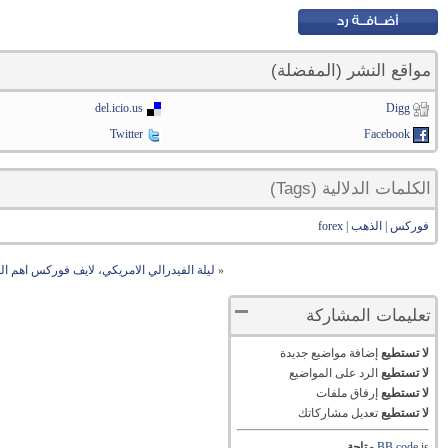
مواقع النشر (المفضلة)
del.icio.us
Digg
Twitter
Facebook
الكلمات الدلالية (Tags)
فوركس | الذهب | forex
«
ليلة الفيدرالي الامريكي، لايف فوركس اهم الفرص حتى 1
تعليمات المشاركة
لا تستطيع
إضافة مواضيع جديدة
لا تستطيع
الرد على المواضيع
لا تستطيع
إرفاق ملفات
لا تستطيع
تعديل مشاركاتك
is
BB code
متاحة