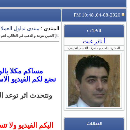
04-08-2020, 10:48 PM
المنتدى :
منتدى تداول العملات 
الكاتب
الصين تتوعد و الذهب في العلالي، اهم الفرص
أ.نادر غيث
المشرف العام و مشرف القسم التعليمى
مساكم مكلا بالور
نضع لكم
الفيديو ال
ونتحدث اثر توعد ال
البيانات
اليكم الفيديو ولا تن