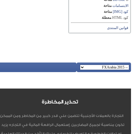
الابتسامات
متاحة
كود [IMG]
متاحة
كود HTML
معطلة
قوانين المنتدى
تحذير المخاطرة
التجارة بالعملات الأجنبية تتضمن علي قدر كبير من المخاطر ومن الممكن أ
تكون مناسبة لجميع المضاربين, إستعمال الرافعة المالية في التجاره يزيد 
إحتمالات الخطورة و التعرض للخساره, عليك التأكد من قدرتك العلمية 