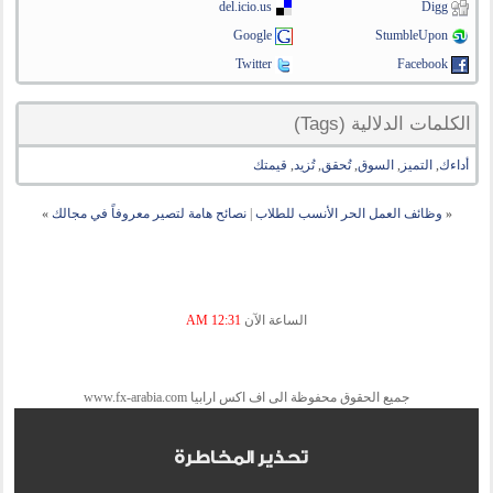
del.icio.us
Digg
Google
StumbleUpon
Twitter
Facebook
الكلمات الدلالية (Tags)
أداءك
,
التميز
,
السوق
,
تُحقق
,
تُزيد
,
قيمتك
«
وظائف العمل الحر الأنسب للطلاب
|
نصائح هامة لتصير معروفاً في مجالك
»
الساعة الآن
12:31 AM
جميع الحقوق محفوظة الى اف اكس ارابيا www.fx-arabia.com
تحذير المخاطرة