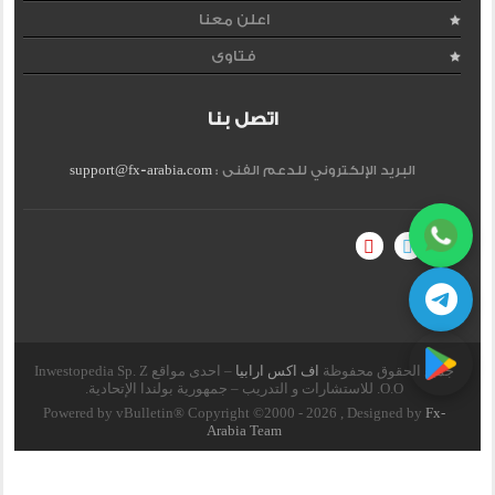
اعلن معنا
فتاوى
اتصل بنا
البريد الإلكتروني للدعم الفنى :
support@fx-arabia.com
جميع الحقوق محفوظة
اف اكس ارابيا
– احدى مواقع Inwestopedia Sp. Z
O.O. للاستشارات و التدريب – جمهورية بولندا الإتحادية.
Powered by vBulletin® Copyright ©2000 - 2026 , Designed by
Fx-
Arabia Team