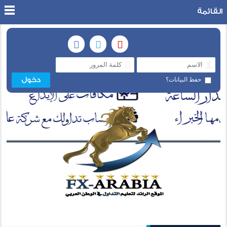
القائمة
حفظ البيانات؟