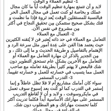
1- تنظيم العملاء و الوقت
لابد و أن تتمتع بمهارة تنظيم الوقت أياً ما كان مجال
عملك و بخاصة لو كنت تعمل في مجال العمل الحر
فبالنسبة للمستقلين الوقت يُعد ثروة فإذا ما نظمت و
قتك بشكل صحيح ستتمكن مِن تحقيق النجاح في أكثر
مِن مشروع في نفس الأن.
2- التعمال مع العملاء
التعامل مع العملاء في حد ذاته يُعتبر فن لا يُتقنه الكثيرين
حيث يعتمد هذا الفن على عِدة أمور مثل سرعة الرد و
الإهتمام بالتفاصيل و طريقة الحديث و ما إلى ذلك ، و
مِن الجدير بالذكر أن مهارة التعامل مع العملاء أو
التعامل مع الأخرين بشكل عام تستحق التطوير دون
شك فالبعض لا يهتم كثيراً بطريقة تعامله مع صاحب
العمل مما يتسبب في خسارته للعمل و خسارته تقييماً.
3- التدرب المستمر
سواء كان أمامك مشاريع أم لا فلا تظل عاطلاً و إنما
إستمر في التدرب كما لو كُنت بعد إسبوع سوف تعمل
في مايكروسوفت ، و لابد و أن لا تُقاطع التدريب
المستمر على مهاراتك الأساسية أبداً فكلما تدربت أكثر
كلما تحسنت مهاراتك و هو المطلوب دون شك.
4- القراءة في مجال عملك