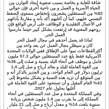
شاقة للغاية و بخاصة بسبب صعوبة إيجاد التوازن بين
الحياة الأسرية و العمل و مِن ناحية أخرى فإن حوالي
82% مِن المستقلين يشعرون بإنخفاض مستوى الضغط
النفسي عليهم، كما أن أغلبهم أكد بأنه و مقارنةً بأدائهم
في الأعمال التقليدية و الوظائف على أرض الواقع فإن
روحهم المعنوية قد إرتفعت بشكل كبير حينما مارسوا
العمل الحر.
لماذا قد يعمل أحدهم في مجال العمل الحر
كان و سيظل مجال العمل عن بعد واحد مِن
أكثرالقطاعات نمواً على الإطلاق ففي الولايات المتحدة
الأمريكية فقط بلغ عدد المستقلين حوالي 57.3 مليون
عامل و موظف في أنحاء البلد بنسبة و صلت إلى 36%
مِن القوة العاملة للبلد و بعائد أرباح و صل إلى 1.4
ترليون دولار في العام الواحد، و مِن الجدير بالذكر أنه و
مِن المتوقع أن تزيد هذه النسبة و بشكل ملحوظ إلى
43% العام المقبل و أن تستحوذ على القوة العاملة في
أغلبها بحلول عام 2027.
وفي المملكة المتحدة و صل عدد المستقلين في أنحاء
المملكة إلى ما يقرب مِن 1.4 مليون شخص بزيادة
سنوية بلغت 14% و معدل أرباح و صل إلى 21 مليار