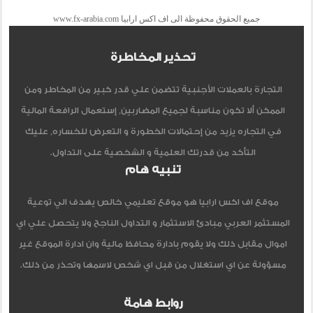
جميع الحقوق محفوظة الى اف اكس ارابيا www.fx-arabia.com
تحذير المخاطرة
التجارة بالعملات الأجنبية تتضمن علي قدر كبير من المخاطر ومن
الممكن ألا تكون مناسبة لجميع المضاربين, إستعمال الرافعة المالية
في التجاره يزيد من إحتمالات الخطورة و التعرض للخساره, عليك
التأكد من قدرتك العلمية و الشخصية على التداول.
تنبيه هام
موقع اف اكس ارابيا هو موقع تعليمي خالص يهدف الي توعية
المستثمر العربي مبادئ الاستثمار و التداول الناجح ولا يتحصل علي اي
اموال مقابل ذلك ولا يقوم بادارة محافظ مالية وان ادارة الموقع غير
مسؤولة عن اي استغلال من قبل اي شخص لاسمها وتحذر من ذلك.
روابط هامة