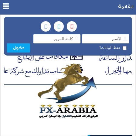
القائمة
حفظ البيانات؟