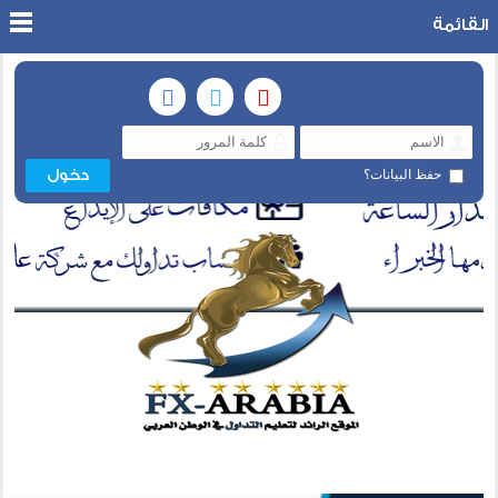
القائمة
حفظ البيانات؟