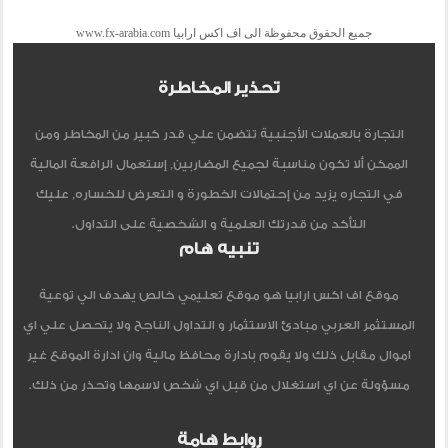
جميع الحقوق محفوظة الى اف اكس ارابيا www.fx-arabia.com
تحذير المخاطرة
التجارة بالعملات الأجنبية تتضمن علي قدر كبير من المخاطر ومن
الممكن ألا تكون مناسبة لجميع المضاربين, إستعمال الرافعة المالية
في التجاره يزيد من إحتمالات الخطورة و التعرض للخساره, عليك
التأكد من قدرتك العلمية و الشخصية على التداول.
تنبيه هام
موقع اف اكس ارابيا هو موقع تعليمي خالص يهدف الي توعية
المستثمر العربي مبادئ الاستثمار و التداول الناجح ولا يتحصل علي اي
اموال مقابل ذلك ولا يقوم بادارة محافظ مالية وان ادارة الموقع غير
مسؤولة عن اي استغلال من قبل اي شخص لاسمها وتحذر من ذلك.
روابط هامة