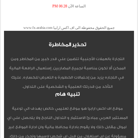
الساعة الآن
06:28 PM
جميع الحقوق محفوظة الى اف اكس ارابيا www.fx-arabia.com
تحذير المخاطرة
التجارة بالعملات الأجنبية تتضمن علي قدر كبير من المخاطر ومن
الممكن ألا تكون مناسبة لجميع المضاربين, إستعمال الرافعة المالية
في التجاره يزيد من إحتمالات الخطورة و التعرض للخساره, عليك
التأكد من قدرتك العلمية و الشخصية على التداول.
تنبيه هام
موقع اف اكس ارابيا هو موقع تعليمي خالص يهدف الي توعية
المستثمر العربي مبادئ الاستثمار و التداول الناجح ولا يتحصل علي اي
اموال مقابل ذلك ولا يقوم بادارة محافظ مالية وان ادارة الموقع غير
مسؤولة عن اي استغلال من قبل اي شخص لاسمها وتحذر من ذلك.