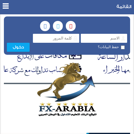
القائمة
حفظ البيانات؟