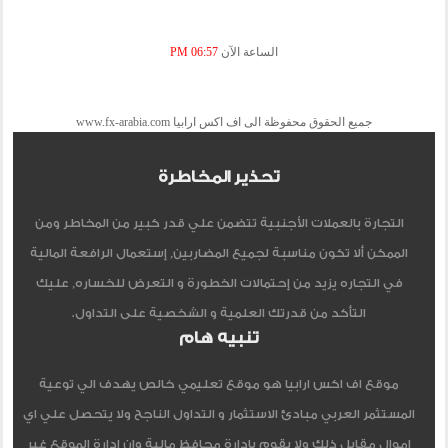
الساعة الآن
06:57 PM
جميع الحقوق محفوظة الى اف اكس ارابيا www.fx-arabia.com
تحذير المخاطرة
التجارة بالعملات الأجنبية تتضمن علي قدر كبير من المخاطر ومن
الممكن ألا تكون مناسبة لجميع المضاربين, إستعمال الرافعة المالية
في التجاره يزيد من إحتمالات الخطورة و التعرض للخساره, عليك
التأكد من قدرتك العلمية و الشخصية على التداول.
تنبيه هام
موقع اف اكس ارابيا هو موقع تعليمي خالص يهدف الي توعية
المستثمر العربي مبادئ الاستثمار و التداول الناجح ولا يتحصل علي اي
اموال مقابل ذلك ولا يقوم بادارة محافظ مالية وان ادارة الموقع غير