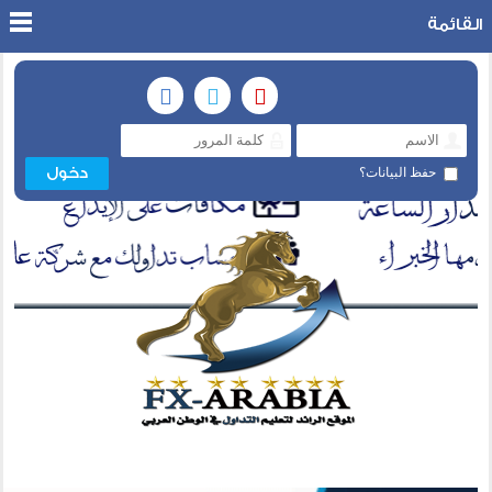
القائمة
حفظ البيانات؟