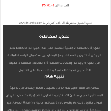
الساعة الآن
06:44 PM
جميع الحقوق محفوظة الى اف اكس ارابيا www.fx-arabia.com
تحذير المخاطرة
التجارة بالعملات الأجنبية تتضمن علي قدر كبير من المخاطر ومن
الممكن ألا تكون مناسبة لجميع المضاربين, إستعمال الرافعة المالية
في التجاره يزيد من إحتمالات الخطورة و التعرض للخساره, عليك
التأكد من قدرتك العلمية و الشخصية على التداول.
تنبيه هام
موقع اف اكس ارابيا هو موقع تعليمي خالص يهدف الي توعية
المستثمر العربي مبادئ الاستثمار و التداول الناجح ولا يتحصل علي اي
اموال مقابل ذلك ولا يقوم بادارة محافظ مالية وان ادارة الموقع غير
مسؤولة عن اي استغلال من قبل اي شخص لاسمها وتحذر من ذلك.