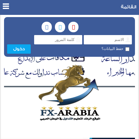
القائمة
حفظ البيانات؟