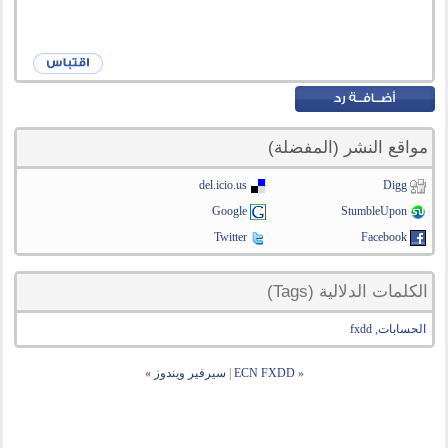
مواقع النشر (المفضلة)
del.icio.us
Digg
Google
StumbleUpon
Twitter
Facebook
الكلمات الدلالية (Tags)
الحسابات
,
fxdd
«
ECN FXDD
|
سيرفير ويندوز
»