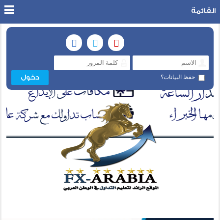
القائمة
حفظ البيانات؟