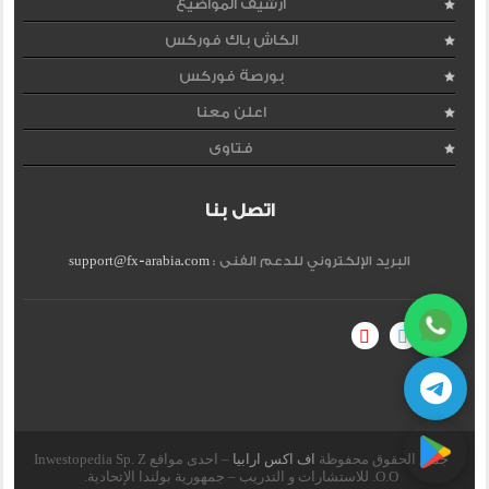
ارشيف المواضيع
الكاش باك فوركس
بورصة فوركس
اعلن معنا
فتاوى
اتصل بنا
البريد الإلكتروني للدعم الفنى :
support@fx-arabia.com
جميع الحقوق محفوظة
اف اكس ارابيا
– احدى مواقع Inwestopedia Sp. Z
O.O. للاستشارات و التدريب – جمهورية بولندا الإتحادية.