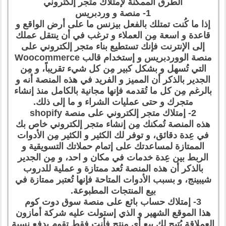
الطرق الممكنة لإمتلاك متجر إلكتروني
1- منصة و وردبريس
إذا ما كُنت تمتلك بالفعل بيزنس ما على أرض الواقع و
قاعدة و اسعة مِن العملاء و ترغب في أن ينتقل عملك
إلى الإنترنت فإنك تستطيع بناء متجر إلكتروني على
منصة الووردبريس و إستخدام قالب Woocommerce
التي تُسهل و بشكل كبير مِن كل شيء تقريباً، و مِن
الجدير بالذكر أن المميز و الفريد في هذه المنصة أنه و
بالرغم مِن كل ما تُقدمه فإنها مجانية بالكامل منذ إنشاء
متجرك و حتى عمليات الشراء و ما إلى ذلك.
2- إمتلاك متجر إلكتروني على منصة shopify
هذه المنصة تُمكنك مِن إنشاء متجر إلكتروني خاص بك
في عِدة دقائق، و توفر لك الكثير و الكثير مِن الأدوات
الممتازة لمساعدتك على إتمام حملاتك التسويقية و
الربط بين عِدة خدمات في مكان و احد، و مِن الجدير
بالذكر أن هذه المنصة تُعد ممتازة و عملية للدروب
شيبينج، و بسبب الأدوات المتاحة فإنها تُعتبر ممتازة في
بيع المنتجات المطبوعة.
3- إمتلاك حساب بائع على منصة سوق دوت كوم
هذا الموقع الشهير و الذي إستولت عليه شركة أمازون
العملاقة يُتيح لك بيع أي منتج فأنت فقط تقوم بدفع نسبة