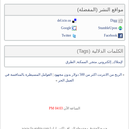
مواقع النشر (المفضلة)
del.icio.us
Digg
Google
StumbleUpon
Twitter
Facebook
الكلمات الدلالية (Tags)
لإمتلاك
,
إلكتروني
,
متجر
,
الممكنة
,
الطرق
«
الربح من الانترنت اكثر من 500 دولار بدون مجهود
|
العوامل المسيطرة بالمنافسة في
العمل الحر
»
الساعة الآن
04:03 PM
جميع الحقوق محفوظة الى اف اكس ارابيا www.fx-arabia.com