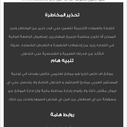
تحذير المخاطرة
التجارة بالعملات الأجنبية تتضمن علي قدر كبير من المخاطر ومن
الممكن ألا تكون مناسبة لجميع المضاربين, إستعمال الرافعة المالية
في التجاره يزيد من إحتمالات الخطورة و التعرض للخساره, عليك
التأكد من قدرتك العلمية و الشخصية على التداول.
تنبيه هام
موقع اف اكس ارابيا هو موقع تعليمي خالص يهدف الي توعية
المستثمر العربي مبادئ الاستثمار و التداول الناجح ولا يتحصل علي اي
اموال مقابل ذلك ولا يقوم بادارة محافظ مالية وان ادارة الموقع غير
مسؤولة عن اي استغلال من قبل اي شخص لاسمها وتحذر من ذلك.
روابط هامة