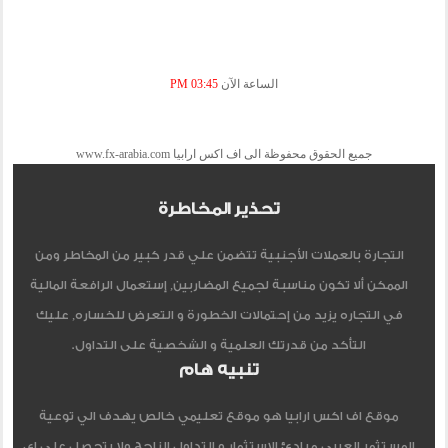
الساعة الآن
03:45 PM
جميع الحقوق محفوظة الى اف اكس ارابيا www.fx-arabia.com
تحذير المخاطرة
التجارة بالعملات الأجنبية تتضمن علي قدر كبير من المخاطر ومن
الممكن ألا تكون مناسبة لجميع المضاربين, إستعمال الرافعة المالية
في التجاره يزيد من إحتمالات الخطورة و التعرض للخساره, عليك
التأكد من قدرتك العلمية و الشخصية على التداول.
تنبيه هام
موقع اف اكس ارابيا هو موقع تعليمي خالص يهدف الي توعية
المستثمر العربي مبادئ الاستثمار و التداول الناجح ولا يتحصل علي اي