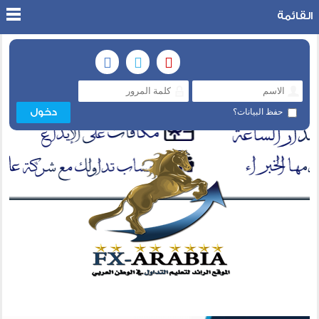
القائمة
حفظ البيانات؟