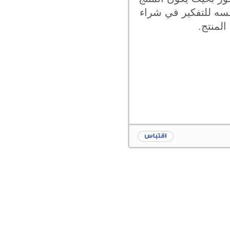
فسه للتفكير في شراء
لمنتج.