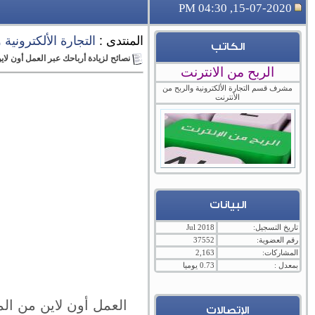
15-07-2020, 04:30 PM
المنتدى :
التجارة الألكترونية
الكاتب
نصائح لزيادة أرباحك عبر العمل أون لاي
الربح من الانترنت
مشرف قسم التجارة الألكترونية والربح من
الأنترنت
البيانات
تاريخ التسجيل:
Jul 2018
رقم العضوية:
37552
المشاركات:
2,163
بمعدل :
0.73 يوميا
العمل أون لاين من الم
الإتصالات