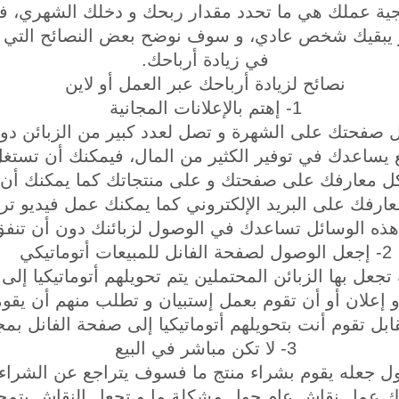
جية عملك هي ما تحدد مقدار ربحك و دخلك الشهري، ف
و يبقيك شخص عادي، و سوف نوضح بعض النصائح التي 
في زيادة أرباحك.
نصائح لزيادة أرباحك عبر العمل أو لاين
1- إهتم بالإعلانات المجانية
صفحتك على الشهرة و تصل لعدد كبير من الزبائن دون 
ع يساعدك في توفير الكثير من المال، فيمكنك أن تست
ل معارفك على صفحتك و على منتجاتك كما يمكنك أن 
ارفك على البريد الإلكتروني كما يمكنك عمل فيديو تر
هذه الوسائل تساعدك في الوصول لزبائنك دون أن تنفق
2- إجعل الوصول لصفحة الفانل للمبيعات أتوماتيكي
عل بها الزبائن المحتملين يتم تحويلهم أتوماتيكيا إل
 إعلان أو أن تقوم بعمل إستبيان و تطلب منهم أن يقوم
ل تقوم أنت بتحويلهم أتوماتيكيا إلى صفحة الفانل بمجر
3- لا تكن مباشر في البيع
ول جعله يقوم بشراء منتج ما فسوف يتراجع عن الشراء، 
ك عمل نقاش عام حول مشكلة ما و تجعل النقاش يتمحو