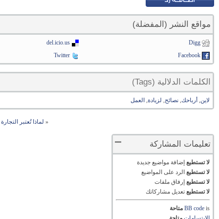
مواقع النشر (المفضلة)
del.icio.us
Digg
Twitter
Facebook
الكلمات الدلالية (Tags)
لاين
,
أرباحك
,
نصائح
,
لزيادة
,
العمل
«
لماذا تُعتبر التجارة ا
تعليمات المشاركة
لا تستطيع
إضافة مواضيع جديدة
لا تستطيع
الرد على المواضيع
لا تستطيع
إرفاق ملفات
لا تستطيع
تعديل مشاركاتك
is
BB code
متاحة
الابتسامات
متاحة