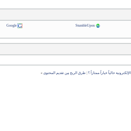
Google
StumbleUpon
لإلكترونية حالياً خياراً ممتازاً ؟
|
طرق الربح مِن تقديم المحتوى
»