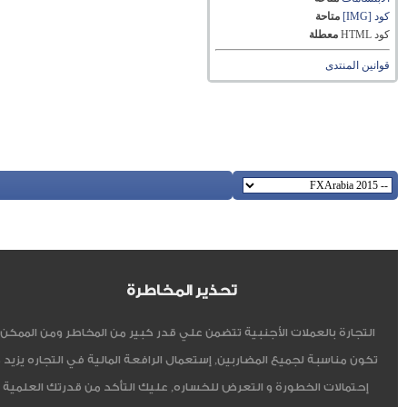
كود [IMG]
متاحة
كود HTML
معطلة
قوانين المنتدى
تحذير المخاطرة
التجارة بالعملات الأجنبية تتضمن علي قدر كبير من المخاطر ومن الممكن أ
تكون مناسبة لجميع المضاربين, إستعمال الرافعة المالية في التجاره يزيد 
إحتمالات الخطورة و التعرض للخساره, عليك التأكد من قدرتك العلمية 