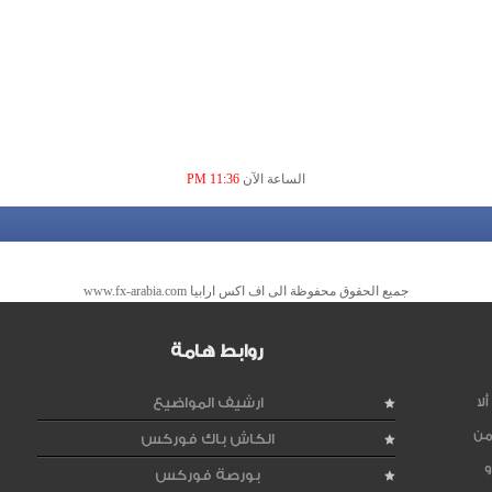
الساعة الآن
11:36 PM
جميع الحقوق محفوظة الى اف اكس ارابيا www.fx-arabia.com
روابط هامة
لا
ارشيف المواضيع
من
الكاش باك فوركس
و
بورصة فوركس