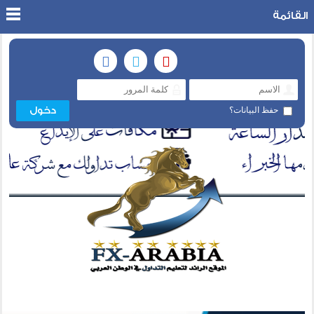
القائمة
حفظ البيانات؟