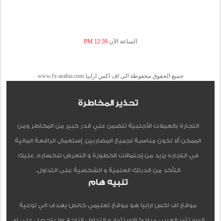
الساعة الآن
12:59 PM
جميع الحقوق محفوظة الى اف اكس ارابيا www.fx-arabia.com
تحذير المخاطرة
التجارة بالعملات الأجنبية تتضمن علي قدر كبير من المخاطر ومن
الممكن ألا تكون مناسبة لجميع المضاربين, إستعمال الرافعة المالية
في التجاره يزيد من إحتمالات الخطورة و التعرض للخساره, عليك
التأكد من قدرتك العلمية و الشخصية على التداول.
تنبيه هام
موقع اف اكس ارابيا هو موقع تعليمي خالص يهدف الي توعية
المستثمر العربي مبادئ الاستثمار و التداول الناجح ولا يتحصل علي اي