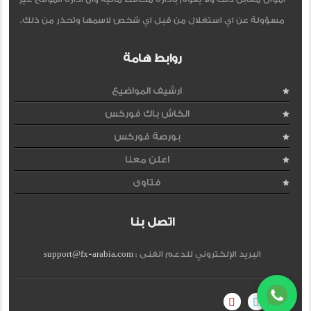
مسؤولة عن اي استغلال من قبل اي شخص لاسمها وتحذر من ذلك.
روابط هامة
ارشيف المواضيع
الكاش باك فوركس
بورصة فوركس
اعلن معنا
فتاوى
اتصل بنا
البريد الإلكتروني للدعم الفنى :
support@fx-arabia.com