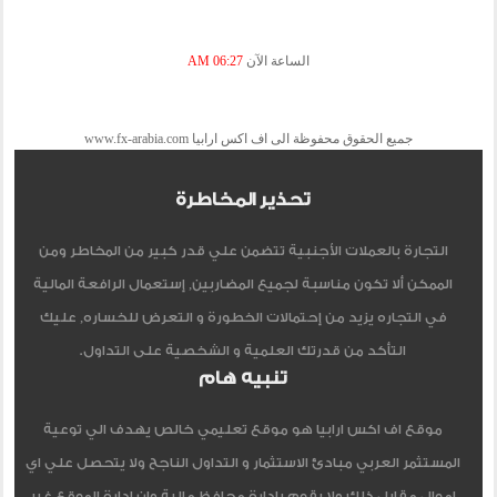
الساعة الآن
06:27 AM
جميع الحقوق محفوظة الى اف اكس ارابيا www.fx-arabia.com
تحذير المخاطرة
التجارة بالعملات الأجنبية تتضمن علي قدر كبير من المخاطر ومن
الممكن ألا تكون مناسبة لجميع المضاربين, إستعمال الرافعة المالية
في التجاره يزيد من إحتمالات الخطورة و التعرض للخساره, عليك
التأكد من قدرتك العلمية و الشخصية على التداول.
تنبيه هام
موقع اف اكس ارابيا هو موقع تعليمي خالص يهدف الي توعية
المستثمر العربي مبادئ الاستثمار و التداول الناجح ولا يتحصل علي اي
اموال مقابل ذلك ولا يقوم بادارة محافظ مالية وان ادارة الموقع غير