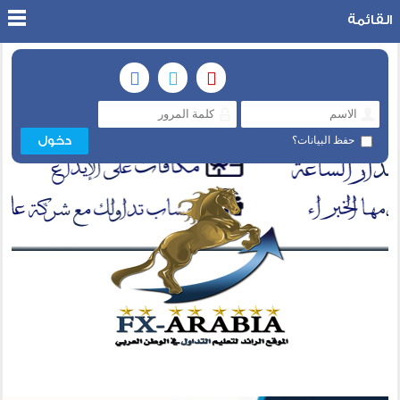
القائمة
حفظ البيانات؟