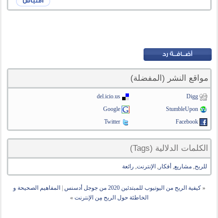
مواقع النشر (المفضلة)
del.icio.us
Digg
Google
StumbleUpon
Twitter
Facebook
الكلمات الدلالية (Tags)
للربح
,
مشاريع
,
أفكار
,
الإنترنت
,
رائعة
«
كيفية الربح من اليوتيوب للمبتدئين 2020 من جوجل أدسنس
|
المفاهيم الصحيحة و
الخاطئة حول الربح مِن الإنترنت
»