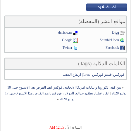
مواقع النشر (المفضلة)
del.icio.us
Digg
Google
StumbleUpon
Twitter
Facebook
الكلمات الدلالية (Tags)
فوركس| فيديو فوركس | forex| ارتفاع الذهب
«
بين كفة الكورونا و بيانات امريكا الايجابية، فوكس اهم الفرص هذا الاسبوع حتى 10
يوليو 2020
|
عقار غيلياد يطفئ حرائق الدولار ، فوركس اهم الفرص هذا الاسبوع حتى 17
يوليو 2020
»
الساعة الآن
12:55 AM