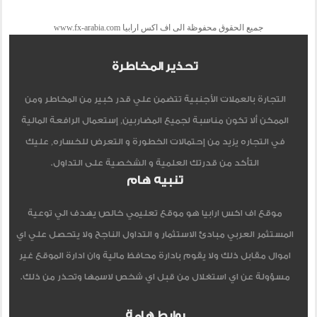
جميع الحقوق محفوظة الى اف اكس ارابيا www.fx-arabia.com
تحذير المخاطرة
التجارة بالعملات الأجنبية تتضمن علي قدر كبير من المخاطر ومن
الممكن ألا تكون مناسبة لجميع المضاربين, إستعمال الرافعة المالية
في التجاره يزيد من إحتمالات الخطورة و التعرض للخساره, عليك
التأكد من قدرتك العلمية و الشخصية على التداول.
تنبيه هام
موقع اف اكس ارابيا هو موقع تعليمي خالص يهدف الي توعية
المستثمر العربي مبادئ الاستثمار و التداول الناجح ولا يتحصل علي اي
اموال مقابل ذلك ولا يقوم بادارة محافظ مالية وان ادارة الموقع غير
مسؤولة عن اي استغلال من قبل اي شخص لاسمها وتحذر من ذلك.
روابط هامة