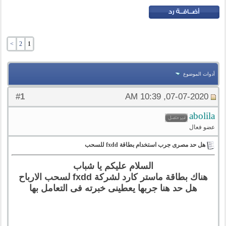
>
2
1
أدوات الموضوع
1
#
07-07-2020, 10:39 AM
abolila
عضو فعال
هل حد مصرى جرب استخدام بطاقة fxdd للسحب
السلام عليكم يا شباب
هناك بطاقة ماستر كارد لشركة fxdd لسحب الارباح
هل حد هنا جربها يعطينى خبرته فى التعامل بها