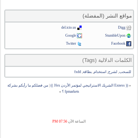
مواقع النشر (المفضلة)
del.icio.us
Digg
Google
StumbleUpon
Twitter
Facebook
الكلمات الدلالية (Tags)
للسحب
,
لشرح
,
استخدام
,
بطاقة
,
fxdd
«
(( Exness الشريك الاستراتيجي لمؤتمر الأردن Jfex ))
|
من فضلكم ما رأيكم بشركة
fpmarkets ؟
»
الساعة الآن
07:56 PM