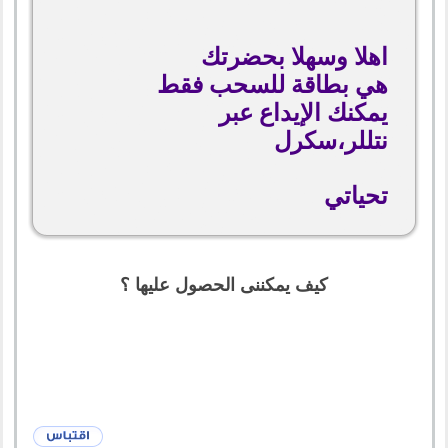
اهلا وسهلا بحضرتك
هي بطاقة للسحب فقط
يمكنك الإيداع عبر
نتللر،سكرل
تحياتي
كيف يمكننى الحصول عليها ؟