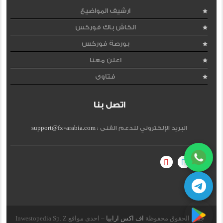
ارشيف المواضيع
الكاش باك فوركس
بورصة فوركس
اعلن معنا
فتاوى
اتصل بنا
البريد الإلكتروني للدعم الفنى :
support@fx-arabia.com
جميع الحقوق محفوظة
اف اكس ارابيا
– احدى مواقع Inwestopedia Sp. Z