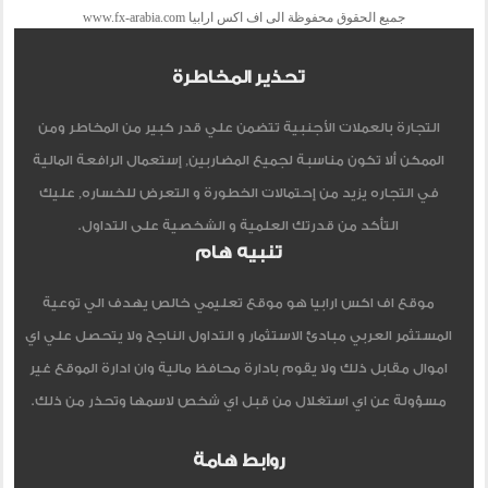
جميع الحقوق محفوظة الى اف اكس ارابيا www.fx-arabia.com
تحذير المخاطرة
التجارة بالعملات الأجنبية تتضمن علي قدر كبير من المخاطر ومن
الممكن ألا تكون مناسبة لجميع المضاربين, إستعمال الرافعة المالية
في التجاره يزيد من إحتمالات الخطورة و التعرض للخساره, عليك
التأكد من قدرتك العلمية و الشخصية على التداول.
تنبيه هام
موقع اف اكس ارابيا هو موقع تعليمي خالص يهدف الي توعية
المستثمر العربي مبادئ الاستثمار و التداول الناجح ولا يتحصل علي اي
اموال مقابل ذلك ولا يقوم بادارة محافظ مالية وان ادارة الموقع غير
مسؤولة عن اي استغلال من قبل اي شخص لاسمها وتحذر من ذلك.
روابط هامة