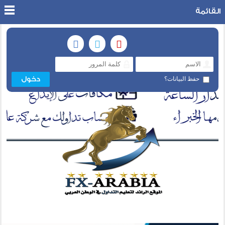
القائمة
حفظ البيانات؟