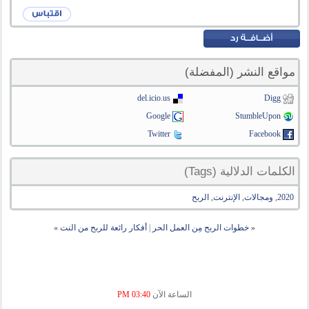
مواقع النشر (المفضلة)
del.icio.us
Digg
Google
StumbleUpon
Twitter
Facebook
الكلمات الدلالية (Tags)
2020
,
ومجالات
,
الإنترنت
,
الربح
«
خطوات الربح مِن العمل الحر
|
أفكار رائعة للربح من النت
»
الساعة الآن
03:40 PM