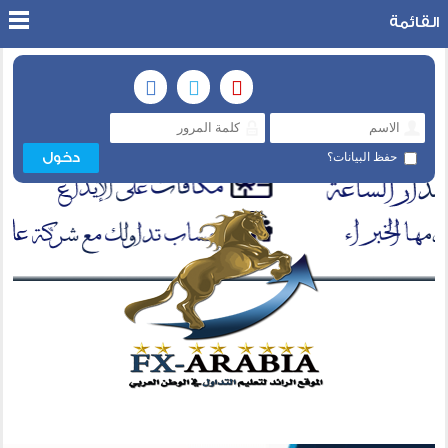
القائمة
حفظ البيانات؟