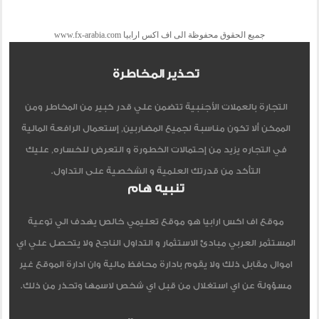
جميع الحقوق محفوظة الى اف اكس ارابيا www.fx-arabia.com
تحذير المخاطرة
التجارة بالعملات الأجنبية تتضمن علي قدر كبير من المخاطر ومن
الممكن ألا تكون مناسبة لجميع المضاربين, إستعمال الرافعة المالية
في التجاره يزيد من إحتمالات الخطورة و التعرض للخساره, عليك
التأكد من قدرتك العلمية و الشخصية على التداول.
تنبيه هام
موقع اف اكس ارابيا هو موقع تعليمي خالص يهدف الي توعية
المستثمر العربي مبادئ الاستثمار و التداول الناجح ولا يتحصل علي اي
اموال مقابل ذلك ولا يقوم بادارة محافظ مالية وان ادارة الموقع غير
مسؤولة عن اي استغلال من قبل اي شخص لاسمها وتحذر من ذلك.