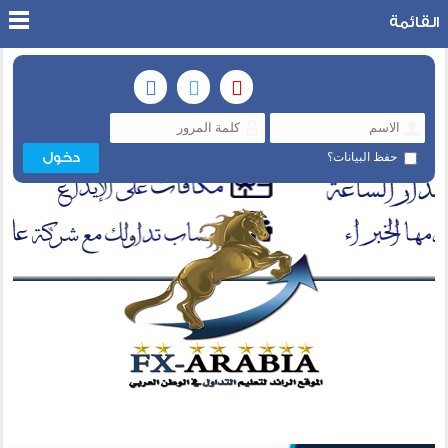
القائمة
حفظ البيانات؟