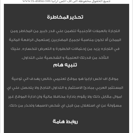
جميع الحقوق محفوظة الى اف اكس ارابيا www.fx-arabia.com
تحذير المخاطرة
التجارة بالعملات الأجنبية تتضمن علي قدر كبير من المخاطر ومن
الممكن ألا تكون مناسبة لجميع المضاربين, إستعمال الرافعة المالية
في التجاره يزيد من إحتمالات الخطورة و التعرض للخساره, عليك
التأكد من قدرتك العلمية و الشخصية على التداول.
تنبيه هام
موقع اف اكس ارابيا هو موقع تعليمي خالص يهدف الي توعية
المستثمر العربي مبادئ الاستثمار و التداول الناجح ولا يتحصل علي اي
اموال مقابل ذلك ولا يقوم بادارة محافظ مالية وان ادارة الموقع غير
مسؤولة عن اي استغلال من قبل اي شخص لاسمها وتحذر من ذلك.
روابط هامة