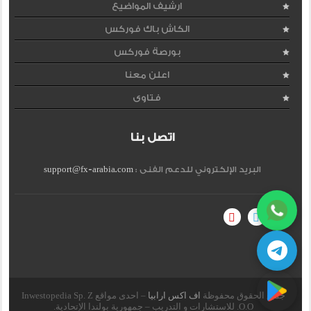
ارشيف المواضيع
الكاش باك فوركس
بورصة فوركس
اعلن معنا
فتاوى
اتصل بنا
البريد الإلكتروني للدعم الفنى :
support@fx-arabia.com
جميع الحقوق محفوظة
اف اكس ارابيا
– احدى مواقع Inwestopedia Sp. Z
O.O. للاستشارات و التدريب – جمهورية بولندا الإتحادية.