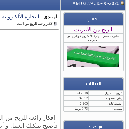
30-06-2020, 02:59 AM
المنتدى :
التجارة الألكترونية
الكاتب
أفكار رائعة للربح من النت
الربح من الانترنت
مشرف قسم التجارة الألكترونية والربح من
الأنترنت
البيانات
تاريخ التسجيل:
Jul 2018
رقم العضوية:
37552
المشاركات:
2,163
بمعدل :
0.73 يوميا
أفكار رائعة للربح من ا
فأصبح يمكنك العمل و أن
الإتصالات