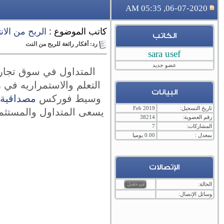
06-07-2020, 05:35 AM
كاتب الموضوع :
الربح من الان
الكاتب
رد: أفكار رائعة للربح من النت
sara usef
عضو جديد
المتداول في سوق تجار
التعلم والاستمراريه في 
البيانات
وسيط فوركس
مصداقية شر
تاريخ التسجيل:
Feb 2019
يسعى المتداول والمستثمر
رقم العضوية:
38214
المشاركات:
7
بمعدل :
0.00 يوميا
الإتصالات
الحالة:
وسائل الإتصال: