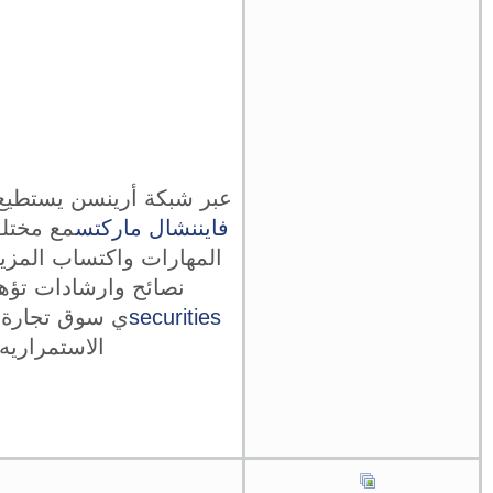
عبر شبكة أرينسن يستطيع 
فايننشال ماركتس
مع مختلف
المهارات واكتساب المز
نصائح وارشادات تؤهل
securities
ي سوق تجارة ا
الاستمراريه