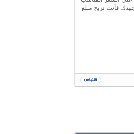
هدك فأنت تربح مبلغ