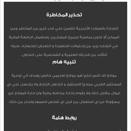
تحذير المخاطرة
التجارة بالعملات الأجنبية تتضمن علي قدر كبير من المخاطر ومن
الممكن ألا تكون مناسبة لجميع المضاربين, إستعمال الرافعة المالية
في التجاره يزيد من إحتمالات الخطورة و التعرض للخساره, عليك
التأكد من قدرتك العلمية و الشخصية على التداول.
تنبيه هام
موقع اف اكس ارابيا هو موقع تعليمي خالص يهدف الي توعية
المستثمر العربي مبادئ الاستثمار و التداول الناجح ولا يتحصل علي اي
اموال مقابل ذلك ولا يقوم بادارة محافظ مالية وان ادارة الموقع غير
مسؤولة عن اي استغلال من قبل اي شخص لاسمها وتحذر من ذلك.
روابط هامة