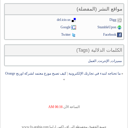
مواقع النشر (المفضلة)
del.icio.us
Digg
Google
StumbleUpon
Twitter
Facebook
الكلمات الدلالية (Tags)
مميزات
,
الإنترنت
,
العمل
«
ما تحتاجه لتبدء في تجارتك الإلكترونية
|
كيف تصبح موزع معتمد لشركة اورنج Orange
»
الساعة الآن
06:16 AM
جميع الحقوق محفوظة الى اف اكس ارابيا www.fx-arabia.com