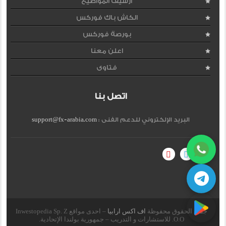
ارشيف المواضيع
الكاش باك فوركس
بورصة فوركس
اعلن معنا
فتاوى
اتصل بنا
البريد الإلكتروني للدعم الفنى :
support@fx-arabia.com
جميع الحقوق محفوظة
اف اكس ارابيا
– احدى مواقع Inwestopedia Sp. Z
O.O. للاستشارات و التدريب – جمهورية بولندا الإتحادية.