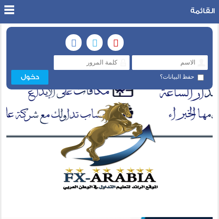
القائمة
حفظ البيانات؟