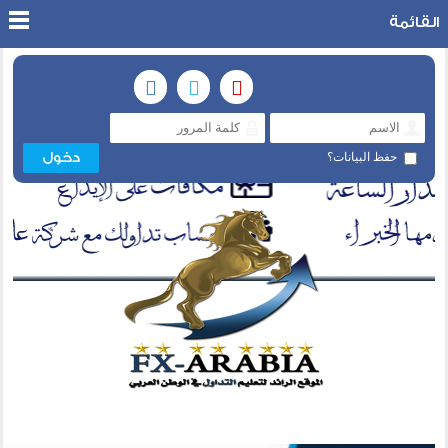
القائمة
حفظ البيانات؟