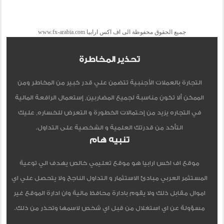
جميع الحقوق محفوظة الى اف اكس ارابيا www.fx-arabia.com
تحذير المخاطرة
التجارة بالعملات الأجنبية تتضمن علي قدر كبير من المخاطر ومن
الممكن ألا تكون مناسبة لجميع المضاربين, إستعمال الرافعة المالية
في التجاره يزيد من إحتمالات الخطورة و التعرض للخساره, عليك
التأكد من قدرتك العلمية و الشخصية على التداول.
تنبيه هام
موقع اف اكس ارابيا هو موقع تعليمي خالص يهدف الي توعية
المستثمر العربي مبادئ الاستثمار و التداول الناجح ولا يتحصل علي اي
اموال مقابل ذلك ولا يقوم بادارة محافظ مالية وان ادارة الموقع غير
مسؤولة عن اي استغلال من قبل اي شخص لاسمها وتحذر من ذلك.