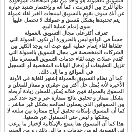
التسويق بالعمولة هو واحد مِن أهم المجالات الموجودة
حالياً للرح مِن الإنترنت ، كما أنه و بإختصار شديد عبارة
عن أنك سوف تقوم بالتسويق لمنتجات الغير لقاء عمولة
يتم تحديدها بشكل مُسبق و عمولتك لا تحصل عليها
سوى إتمام عملية البيع.
تعرف أكثرعلى مجال التسويق بالعمولة
حسناً في الواقع ليس بالضرورة أن تكون العمولة التي
تتلقاها لقاء إتمام عملية البيع حيث أنه يوجد الكثير مِن
الشركات المتخصصة في مجال التسويق بالعمولة التي
تُقدم عملات جيدة لقاء خدمات التسويق المصغرة مثل
تنزيل التطبيقات أو إدخال البيانات الشخصية أو التسجيل
في المواقع و ما إلى ذلك.
كما أن نظام التسويق بالعمولة إشتهر للغاية في الأونة
الأخيرة لأنه يُمثل حل أكثر مِن عبقري و ممتاز للمعلن و
المسوق بالعمولة فمِن خلاله يُمكن للمعلن زيادة أربحاه
بشكل ممتاز و تحقيق نتائج ممتازة عبر و جود عدد كبير
مِن المسوقين الذي يعملون لصالحه بشكل غير مباشر ،
كما أن المسوق بإمكانه تحقيق أرباح ممتازة مِن سلعه لا
يمتلكها و ليس حتى المسئول عن شحنها.
هذا كما أن المسوق هنا يتمتع بالإمكانية لإختيار ما يرغب
في التسويق له مِن خدمات و ما إلى ذلك ، و مِن الجدير