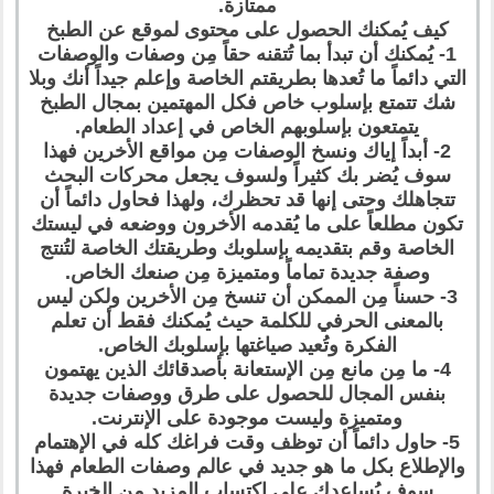
ممتازة.
كيف يُمكنك الحصول على محتوى لموقع عن الطبخ
1- يُمكنك أن تبدأ بما تُتقنه حقاً مِن وصفات والوصفات
التي دائماً ما تُعدها بطريقتم الخاصة وإعلم جيداً أنك وبلا
شك تتمتع بإسلوب خاص فكل المهتمين بمجال الطبخ
يتمتعون بإسلوبهم الخاص في إعداد الطعام.
2- أبداً إياك ونسخ الوصفات مِن مواقع الأخرين فهذا
سوف يُضر بك كثيراً ولسوف يجعل محركات البحث
تتجاهلك وحتى إنها قد تحظرك، ولهذا فحاول دائماً أن
تكون مطلعاً على ما يُقدمه الأخرون ووضعه في ليستك
الخاصة وقم بتقديمه بإسلوبك وطريقتك الخاصة لتُنتج
وصفة جديدة تماماً ومتميزة مِن صنعك الخاص.
3- حسناً مِن الممكن أن تنسخ مِن الأخرين ولكن ليس
بالمعنى الحرفي للكلمة حيث يُمكنك فقط أن تعلم
الفكرة وتُعيد صياغتها بإسلوبك الخاص.
4- ما مِن مانع مِن الإستعانة بأصدقائك الذين يهتمون
بنفس المجال للحصول على طرق ووصفات جديدة
ومتميزة وليست موجودة على الإنترنت.
5- حاول دائماً أن توظف وقت فراغك كله في الإهتمام
والإطلاع بكل ما هو جديد في عالم وصفات الطعام فهذا
سوف يُساعدك على إكتساب المزيد مِن الخبرة