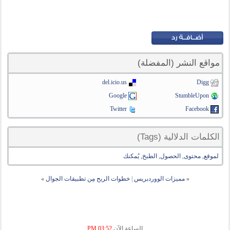
مواقع النشر (المفضلة)
del.icio.us
Digg
Google
StumbleUpon
Twitter
Facebook
الكلمات الدلالية (Tags)
لموقع
,
محتوى
,
الحصول
,
الطبخ
,
يُمكنك
«
مميزات الووردبريس
|
خطوات الربح مِن تطبيقات الجوال
»
الساعة الآن
03:52 PM