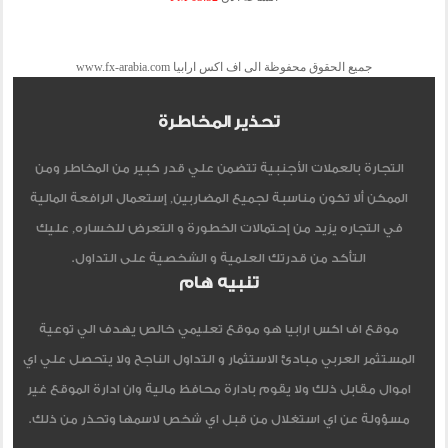
جميع الحقوق محفوظة الى اف اكس ارابيا www.fx-arabia.com
تحذير المخاطرة
التجارة بالعملات الأجنبية تتضمن علي قدر كبير من المخاطر ومن
الممكن ألا تكون مناسبة لجميع المضاربين, إستعمال الرافعة المالية
في التجاره يزيد من إحتمالات الخطورة و التعرض للخساره, عليك
التأكد من قدرتك العلمية و الشخصية على التداول.
تنبيه هام
موقع اف اكس ارابيا هو موقع تعليمي خالص يهدف الي توعية
المستثمر العربي مبادئ الاستثمار و التداول الناجح ولا يتحصل علي اي
اموال مقابل ذلك ولا يقوم بادارة محافظ مالية وان ادارة الموقع غير
مسؤولة عن اي استغلال من قبل اي شخص لاسمها وتحذر من ذلك.