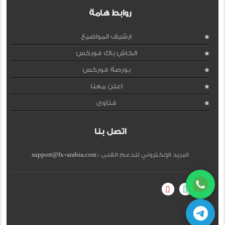
روابط هامة
ارشيف المواضيع
الكاش باك فوركس
بورصة فوركس
اعلن معنا
فتاوى
اتصل بنا
البريد الإلكتروني للدعم الفنى :
support@fx-arabia.com