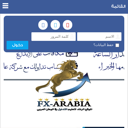
القائمة
حفظ البيانات؟