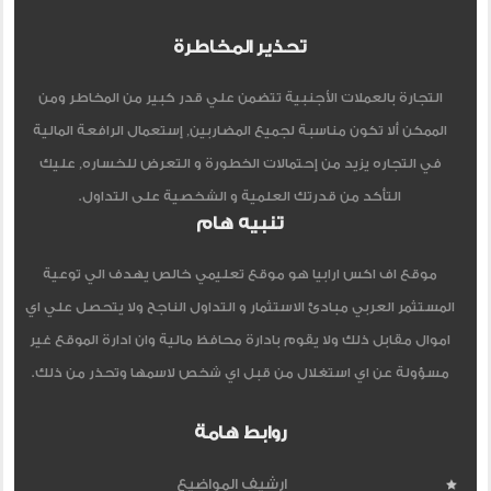
تحذير المخاطرة
التجارة بالعملات الأجنبية تتضمن علي قدر كبير من المخاطر ومن
الممكن ألا تكون مناسبة لجميع المضاربين, إستعمال الرافعة المالية
في التجاره يزيد من إحتمالات الخطورة و التعرض للخساره, عليك
التأكد من قدرتك العلمية و الشخصية على التداول.
تنبيه هام
موقع اف اكس ارابيا هو موقع تعليمي خالص يهدف الي توعية
المستثمر العربي مبادئ الاستثمار و التداول الناجح ولا يتحصل علي اي
اموال مقابل ذلك ولا يقوم بادارة محافظ مالية وان ادارة الموقع غير
مسؤولة عن اي استغلال من قبل اي شخص لاسمها وتحذر من ذلك.
روابط هامة
ارشيف المواضيع