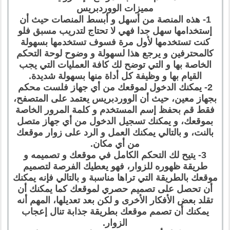
مميزات الووردبريس
1- هذه المنصة من أسهل و أبسط المنصات حيث أن
إستخدامها سهل جدا فهي لا تحتاج لتدريب مسبق فلو
كنت تستخدمها لأول مرة فسوف تستخدمها بسهولة
كالمحترفين و يرجع هذا لسهولة و وضوح لوحة التحكم
الخاصة بها و التي توضح لك كافة العمليات التي يجب
القيام بها و وظيفة كل أداة منها بسهولة شديدة.
2- يمكنك الدخول لموقعك من أي جهاز فلست محكم
بجهاز معين، حيث أن الووردبريس يعتمد على المتصفح،
فقط قم بحفظ إسم المستخدم و كلمة المرور الخاصة
بموقعك، و يمكنك تسجيل الدخول من أي جهاز متصل
بالنت، و بالتالي يمكنك العمل و الرد على زوار موقعك
من أي مكان.
3- يتيح لك التحكم الكامل في موقعك و تصميمه و
طريقة ظهوره للزوار، فهو يعطيك الفرصة لتصميم
موقعك بالطريقة التي تراها مناسبة و بالتالي فإنه يمكنك
أن تحصل على تصميم حصري لموقعك كما يمكنك أن
تقلد بعض الأفكار الأخرى و لكن بعد تعديلها، المهم أنه
يمكنك أن تصمم موقعك بطريقة جذابة تنال إعجاب
الزوار.