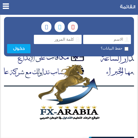
القائمة
حفظ البيانات؟