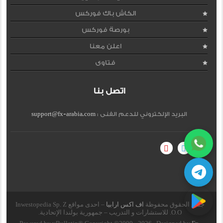
الكاش باك فوركس
بورصة فوركس
اعلن معنا
فتاوى
اتصل بنا
البريد الإلكتروني للدعم الفنى :
support@fx-arabia.com
جميع الحقوق محفوظة
اف اكس ارابيا
– احدى مواقع Inwestopedia Sp. Z
O.O. للاستشارات و التدريب – جمهورية بولندا الإتحادية.