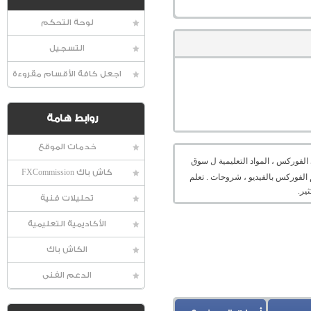
لوحة التحكم
التسجيل
اجعل كافة الأقسام مقروءة
روابط هامة
خدمات الموقع
الفوركس ، المواد التعليمية ل سوق
كاش باك FXCommission
 الفوركس بالفيديو ، شروحات . تعلم
ير.
تحليلات فنية
الأكاديمية التعليمية
الكاش باك
الدعم الفنى