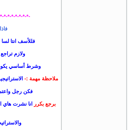
-*-*-*-*-*-*-*-*-
فاذ
فللأسف انتا لسا 
ولازم تراجع
وشرط أساسي يكون عن
ملاحظة مهمة :-
الاستراتيج
فكن رجل واعتم
برجع بكرر
انا نشرت هاي ال
والاسترات