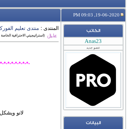
19-06-2020, 09:03 PM
المنتدى :
منتدى تعليم الفور
الكاتب
{استراتيجيتي الاحترافية الخاصة -
Anas23
عضو جديد
-*-*-*-*-*-*-*-*-
لانو وبشكل
البيانات