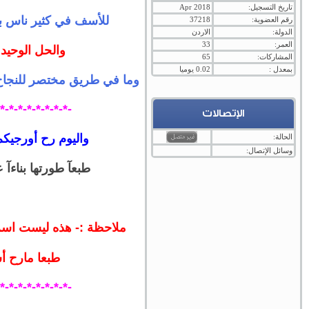
تاريخ التسجيل:
Apr 2018
للأسف في كثير ناس بتد
رقم العضوية:
37218
الدولة:
الاردن
العمر:
33
والحل الوحيد
المشاركات:
65
بمعدل :
0.02 يوميا
وما في طريق مختصر للنجاح
-*-*-*-*-*-*-*-*-
الإتصالات
واليوم رح أورجيكم استراتيج
الحالة:
وسائل الإتصال:
طبعآ طورتها بناءآ
ملاحظة :- هذه ليست اسرات
طبعا مارح أ
-*-*-*-*-*-*-*-*-