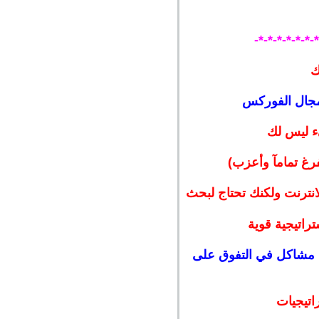
-*-*-*-*-*-*-
ك
مجال الفوركس
ء ليس لك
رغ تمامآ وأعزب)
انترنت ولكنك تحتاج لبحث
راتيجية قوية
هوا مشاكل في التفوق على
اتيجيات