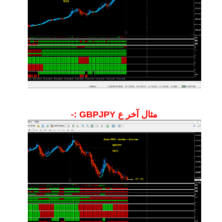
مثال آخر ع GBPJPY :-