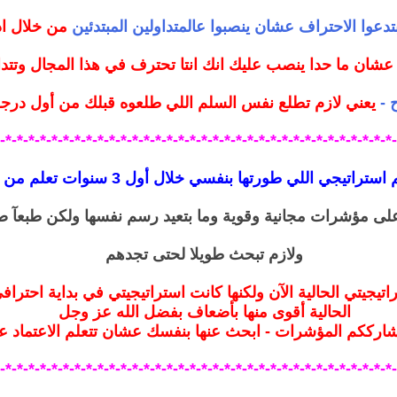
عوا الاحتراف عشان ينصبوا عالمتداولين المبتدئين
من خلال اد
 عشان ما حدا ينصب عليك انك انتا تحترف في هذا المجال وتت
 -
يعني لازم تطلع نفس السلم اللي طلعوه قبلك من أول درجة
*-*-*-*-*-*-*-*-*-*-*-*-*-*-*-*-*-*-*-*-*-*-*-*-*-*-*-*-*-*-*-*-*-*-*
ي اللي طورتها بنفسي خلال أول 3 سنوات تعلم من باب التحفيز لكم
 على مؤشرات مجانية وقوية وما بتعيد رسم نفسها ولكن طبعآ ص
ولازم تبحث طويلا لحتى تجدهم
يجيتي الحالية الآن ولكنها كانت استراتيجيتي في بداية احتراف
الحالية أقوى منها بأضعاف بفضل الله عز وجل
شارككم المؤشرات - ابحث عنها بنفسك عشان تتعلم الاعتماد 
*-*-*-*-*-*-*-*-*-*-*-*-*-*-*-*-*-*-*-*-*-*-*-*-*-*-*-*-*-*-*-*-*-*-*