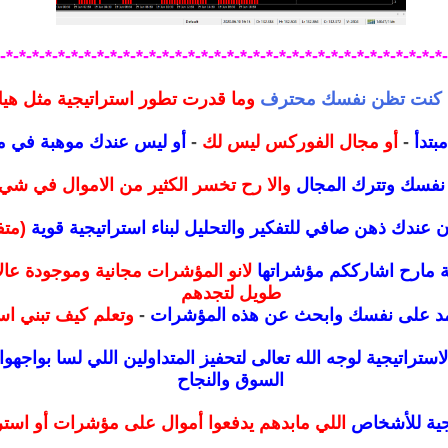
*-*-*-*-*-*-*-*-*-*-*-*-*-*-*-*-*-*-*-*-*-*-*-*-*-*-*-*-*-*-*-*-*-*-*
ا كنت تظن نفسك محترف
وما قدرت تطور استراتيجية مثل هي
مبتدأ
-
أو مجال الفوركس ليس لك
-
أو ليس عندك موهبة في 
 نفسك وتترك المجال
والا رح تخسر الكثير من الاموال في شي
دك ذهن صافي للتفكير والتحليل لبناء استراتيجية قوية
(متف
ية مارح اشارككم مؤشراتها
لانو المؤشرات مجانية وموجودة عال
طويل لتجدهم
د على نفسك وابحث عن هذه المؤشرات
-
وتعلم كيف تبني است
استراتيجية لوجه الله تعالى لتحفيز المتداولين اللي لسا بواج
السوق والنجاح
يجية للأشخاص
اللي مابدهم يدفعوا أموال على مؤشرات أو استر