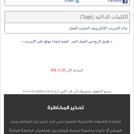
Twitter
Facebook
الكلمات الدلالية (Tags)
نداء
,
الإنترنت
,
الإلكترونية
,
التجارة
,
العمل
«
طرق الربح مِن العمل الحر
|
كيفية إنشاء موقع على الإنترنت
»
الساعة الآن
11:39 PM
جميع الحقوق محفوظة الى اف اكس ارابيا www.fx-arabia.com
تحذير المخاطرة
التجارة بالعملات الأجنبية تتضمن علي قدر كبير من المخاطر ومن
الممكن ألا تكون مناسبة لجميع المضاربين, إستعمال الرافعة المالية