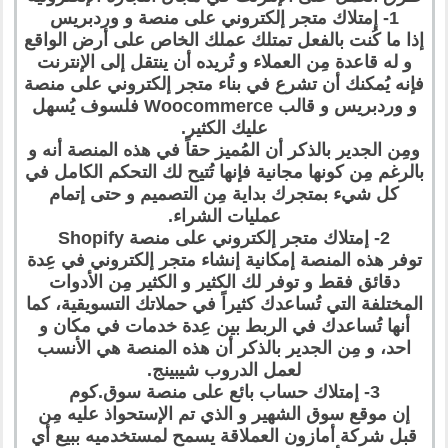
1- إمتلاك متجر إلكتروني على منصة و وردبريس
إذا ما كُنت بالفعل تمتلك عملك الخاص على أرض الواقع
و له قاعدة مِن العملاء و تُريده أن ينتقل إلى الإنترنت
فإنه يُمكنك أن تشرع في بناء متجر إلكتروني على منصة
و وردبريس و قالب Woocommerce فلسوف يُسهل
عليك الكثير.
ومِن الجدير بالذكر أن المُميز حقاً في هذه المنصة أنه و
بالرغم مِن كونها مجانية فإنها تُتيح لك التحكم الكامل في
كل شيء بمتجرك بداية مِن التصميم و حتى إتمام
عمليات الشراء.
2- إمتلاك متجر إلكتروني على منصة Shopify
توفر هذه المنصة إمكانية إنشاء متجر إلكتروني في عِدة
دقائق فقط و توفر لك الكثير و الكثير مِن الأدوات
المختلفة التي تُساعدك كثيراً في حملاتك التسويقية، كما
أنها تُساعدك في الربط بين عِدة خدمات في مكان و
احد، و مِن الجدير بالذكر أن هذه المنصة هي الأنسب
لعمل الدروب شيبينج.
3- إمتلاك حساب بائع على منصة سوق.كوم
إن موقع سوق الشهير و الذي تم الإستحواذ عليه مِن
قبل شركة أمازون العملاقة يسمح لمستخدميه ببيع أي