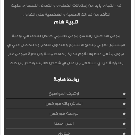
في التجاره يزيد من إحتمالات الخطورة و التعرض للخساره, عليك
التأكد من قدرتك العلمية و الشخصية على التداول.
تنبيه هام
موقع اف اكس ارابيا هو موقع تعليمي خالص يهدف الي توعية
المستثمر العربي مبادئ الاستثمار و التداول الناجح ولا يتحصل علي اي
اموال مقابل ذلك ولا يقوم بادارة محافظ مالية وان ادارة الموقع غير
مسؤولة عن اي استغلال من قبل اي شخص لاسمها وتحذر من ذلك.
روابط هامة
ارشيف المواضيع
الكاش باك فوركس
بورصة فوركس
اعلن معنا
فتاوى