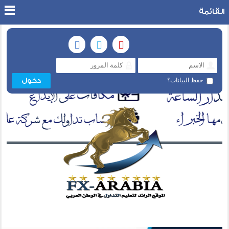
القائمة
حفظ البيانات؟