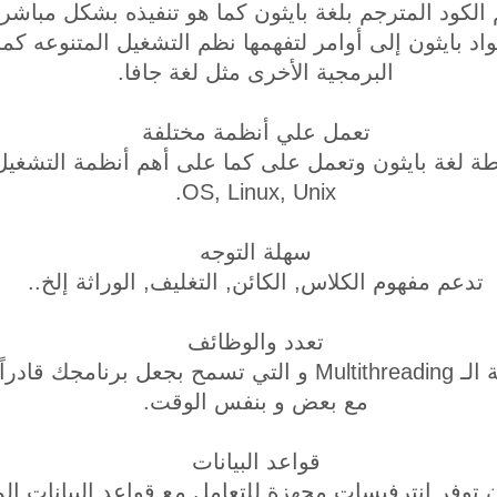
الكود المترجم بلغة بايثون كما هو تنفيذه بشكل مباشر
د بايثون إلى أوامر لتفهمها نظم التشغيل المتنوعه ك
البرمجية الأخرى مثل لغة جافا.
تعمل علي أنظمة مختلفة
OS, Linux, Unix.
سهلة التوجه
تدعم مفهوم الكلاس, الكائن, التغليف, الوراثة إلخ..
تعدد والوظائف
لغة بايثون توفر لك تقنية الـ Multithreading و التي تسمح بجع
مع بعض و بنفس الوقت.
قواعد البيانات
ن توفر إنترفيسات مجهزة للتعامل مع قواعد البيانات الم