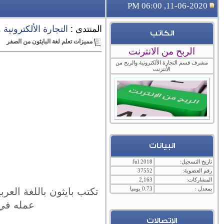
11-06-2020, 06:00 PM
المنتدى :
التجارة الألكترونية
الكاتب
مميزات تعلم لغة البايثون من الصفر
الربح من الانترنت
مشرف قسم التجارة الألكترونية والربح من
الأنترنت
البيانات
تاريخ التسجيل:
Jul 2018
رقم العضوية:
37552
المشاركات:
2,163
بمعدل :
0.73 يوميا
عمله في مركز أبحاث ica
الإتصالات