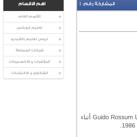
1
المشاركة رقم:
اهم الاقسام
القسم العام
تعليم فوركس
دروس تعليم بالفيديو
شركات الوساطة
المؤشرات و الاكسبيرتات
الشكاوى و الاقتراحات
تكتب بايثون باللغة العربية و هي لغة برمجية من المستوىات العليا والتي إخترعها Guido Rossum أثناء