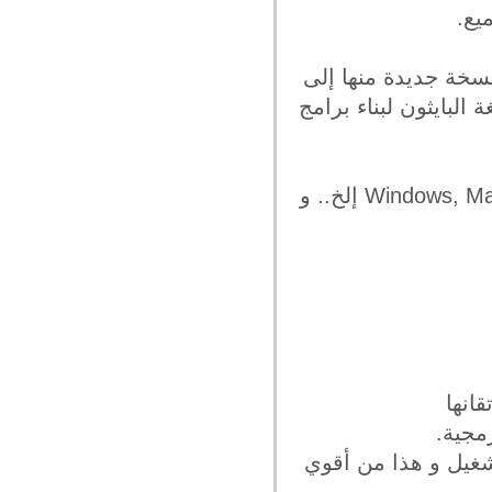
يع.
سخة جديدة منها إلى
لبايثون لبناء برامج
لغة البايثون تعمل على أفضل و أقوي أنظمة التشغيل مثل Windows, Mac OS, Linux, Unix إلخ.. و
قانها
مجية.
تشغيل و هذا من أقوي