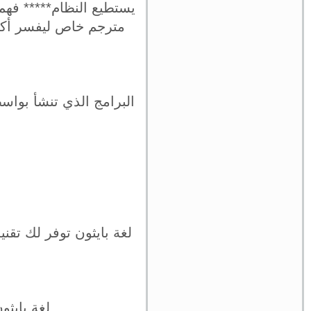
يستطيع النظام***** فهم 
مترجم خاص ليفسر أكوا
لغة بايثو